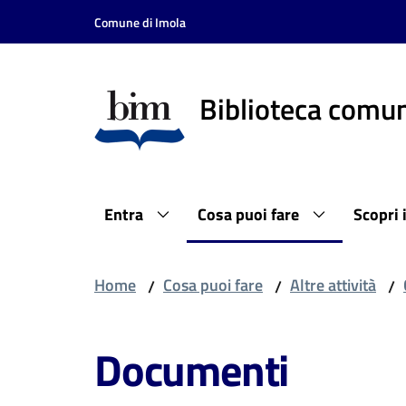
Vai al contenuto
Vai alla navigazione
Vai al footer
Comune di Imola
Biblioteca comun
Entra
Cosa puoi fare
Scopri 
Home
Cosa puoi fare
Altre attività
/
/
/
Documenti