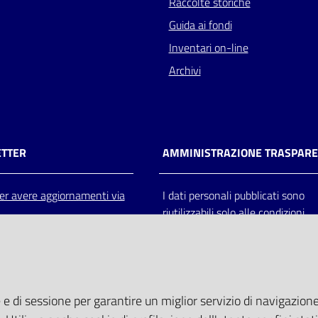
Raccolte storiche
Guida ai fondi
Inventari on-line
Archivi
TTER
AMMINISTRAZIONE TRASPAR
 per avere aggiornamenti via
I dati personali pubblicati sono
riutilizzabili solo alle condizioni
previste dalla direttiva comunitar
2003/98/CE e dal d.lgs. 36/200
 e di sessione per garantire un miglior servizio di navigazione 