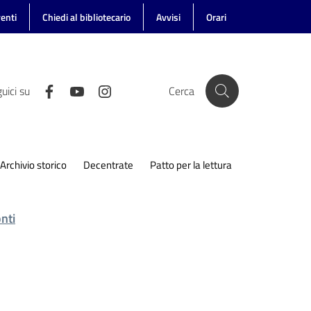
enti
Chiedi al bibliotecario
Avvisi
Orari
uici su
Cerca
Archivio storico
Decentrate
Patto per la lettura
nti