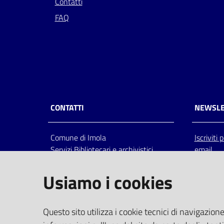
Contatti
FAQ
CONTATTI
NEWSLE
Comune di Imola
Iscriviti
Servizi Bibliotecari e archivistici
email
Via Emilia 80, 40026 Imola (Bo),
Italia
Usiamo i cookies
centralino: tel 0542.6026.36 fax
0542.602602
bim@comune.imola.bo.it
Questo sito utilizza i cookie tecnici di navigazione
PEC