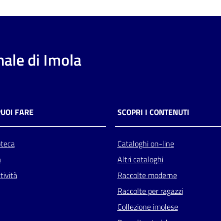
ale di Imola
PUOI FARE
SCOPRI I CONTENUTI
oteca
Cataloghi on-line
a
Altri cataloghi
tività
Raccolte moderne
Raccolte per ragazzi
Collezione imolese