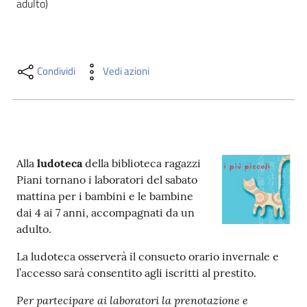
adulto)
i
contenuti
Condividi
Vedi azioni
Risorse
online
Alla
ludoteca
della biblioteca ragazzi
Piani tornano i laboratori del sabato
mattina per i bambini e le bambine
Casa
dai 4 ai 7 anni, accompagnati da un
Piani
adulto.
Archivio
La ludoteca osserverà il consueto orario invernale e
storico
l’accesso sarà consentito agli iscritti al prestito.
Per partecipare ai laboratori la prenotazione e
Decentrate