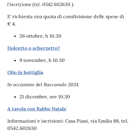
l'iscrizione (tel. 0542 602630 ).
Patto
E' richiesta una quota di condivisione delle spese di
per
€ 4.
la
26 ottobre, h 10.30
lettura
Dolcetto o scherzetto?
9 novembre, h 10.30
Seguici
su
Olio in bottiglia
In occasione del Baccanale 2024
21 dicembre, ore 10.30
A tavola con Babbo Natale
Informazioni e iscrizioni: Casa Piani, via Emilia 88, tel.
0542.602630