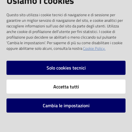
Usiamo i cookies
I dati personali pubblicati sono riutilizzabili
Questo sito utilizza i cookie tecnici di navigazione e di sessione per
solo alle condizioni previste dalla direttiva
garantire un miglior servizio di navigazione del sito, e cookie analitici per
comunitaria 2003/98/CE e dal d.lgs. 36/2006
raccogliere informazioni sull'uso del sito da parte degli utenti. Utilizza
anche cookie di profilazione dell'utente per fini statistici. I cookie di
SOCIAL
profilazione puoi decidere se abilitarli o meno cliccando sul pulsante
'Cambia le impostazioni'. Per saperne di più su come disabilitare i cookie
oppure abilitarne solo alcuni, consulta la nostra
Cookie Policy.
Facebook
Youtube
Instagram
Solo cookies tecnici
Vai alla pagina
Accetta tutti
Privacy
Note legali
Cambia le impostazioni
Mappa del sito
Impostazioni cookie