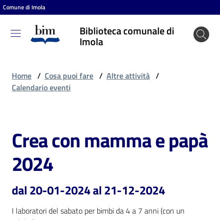
Comune di Imola
Vai al contenuto
Vai alla navigazione
Vai al footer
Biblioteca comunale di
Biblioteca
Imola
comunale
di Imola
Home
/
Cosa puoi fare
/
Altre attività
/
Calendario eventi
Entra
Crea con mamma e papà
Salta al contenuto
Cosa
2024
puoi
fare
dal 20-01-2024 al 21-12-2024
I laboratori del sabato per bimbi da 4 a 7 anni (con un 
Scopri