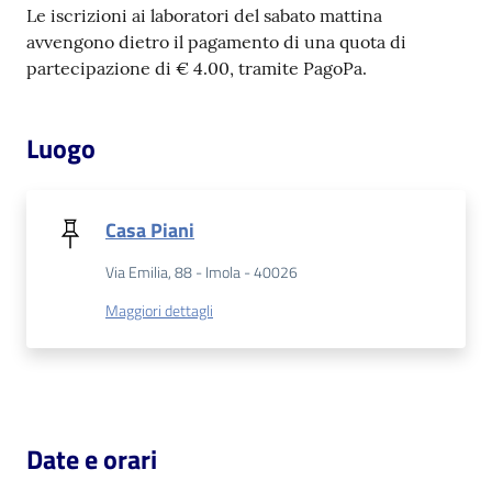
Le iscrizioni ai laboratori del sabato mattina
Catalogo
avvengono dietro il pagamento di una quota di
on line
partecipazione di € 4.00, tramite PagoPa.
Eventi
Luogo
Chiedi al
bibliotecario
Casa Piani
Avvisi
Via Emilia, 88 - Imola - 40026
Maggiori dettagli
Orari
Date e orari