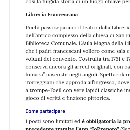
così la fulgida storia di un luogo chiave per
Libreria Francescana
Pochi passi separano il teatro dalla Librer
dell’antico complesso della chiesa di San 
Biblioteca Comunale. L’Aula Magna della Lib
che i padri francescani vollero come sala 
volumi del convento. Costruita tra 1761 e 1
conserva ancora gli arredi originali, con ba
lumaca” nascoste negli angoli. Spettacolar
Torreggiani che approda all’ingresso, dov
a trompe-l’oeil con vere lapidi classiche ins
gioco di verità e finzione pittorica.
Come partecipare
I posti sono limitati ed
è obbligatoria la p
precedente tramite l’App “IoPrenoto”
(Se