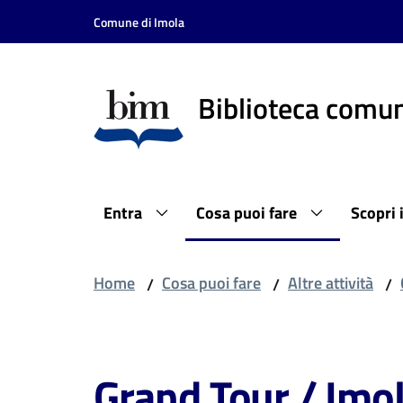
Vai al contenuto
Vai alla navigazione
Vai al footer
Comune di Imola
Biblioteca comun
Entra
Cosa puoi fare
Scopri 
Home
Cosa puoi fare
Altre attività
/
/
/
Salta al contenuto
Grand Tour / Imo