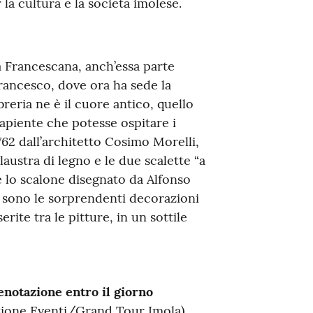
 la cultura e la società imolese.
ia Francescana, anch’essa parte
Francesco, dove ora ha sede la
reria ne è il cuore antico, quello
capiente che potesse ospitare i
762 dall’architetto Cosimo Morelli,
laustra di legno e le due scalette “a
e lo scalone disegnato da Alfonso
e sono le sorprendenti decorazioni
erite tra le pitture, in un sottile
renotazione entro il giorno
zione Eventi/Grand Tour Imola)