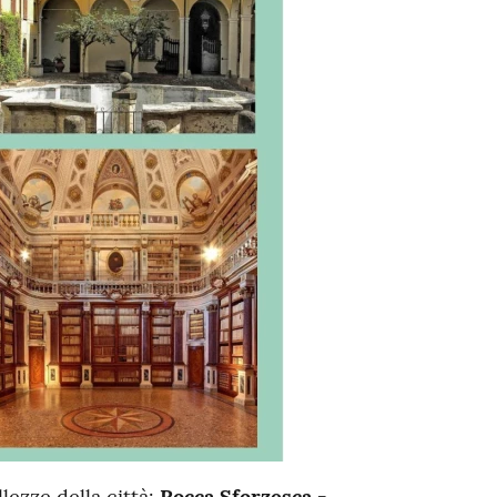
lezze della città:
Rocca Sforzesca -