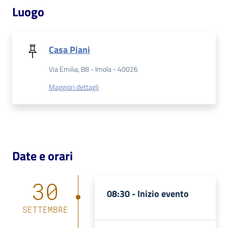
Luogo
Patto
per
Casa Piani
la
lettura
Via Emilia, 88 - Imola - 40026
Maggiori dettagli
Seguici
su
Date e orari
30
08:30 -
Inizio evento
SETTEMBRE