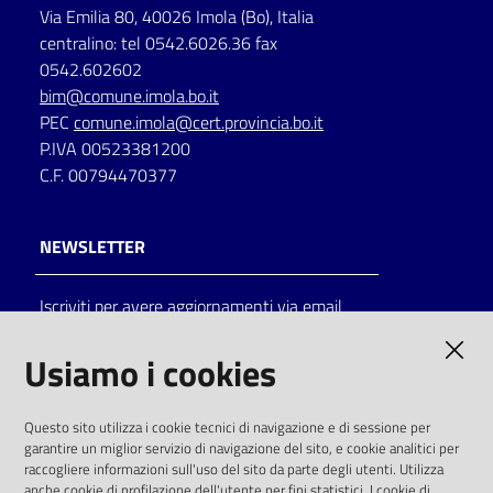
Via Emilia 80, 40026 Imola (Bo), Italia
centralino: tel 0542.6026.36 fax
0542.602602
bim@comune.imola.bo.it
PEC
comune.imola@cert.provincia.bo.it
P.IVA 00523381200
C.F. 00794470377
NEWSLETTER
Iscriviti per avere aggiornamenti via email
AMMINISTRAZIONE TRASPARENTE
Usiamo i cookies
I dati personali pubblicati sono riutilizzabili
Questo sito utilizza i cookie tecnici di navigazione e di sessione per
solo alle condizioni previste dalla direttiva
garantire un miglior servizio di navigazione del sito, e cookie analitici per
comunitaria 2003/98/CE e dal d.lgs. 36/2006
raccogliere informazioni sull'uso del sito da parte degli utenti. Utilizza
anche cookie di profilazione dell'utente per fini statistici. I cookie di