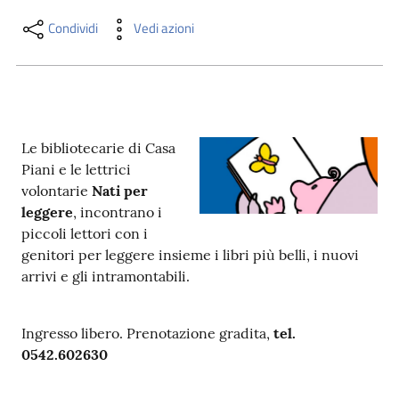
i
contenuti
Condividi
Vedi azioni
Risorse
online
Le bibliotecarie di Casa
Piani e le lettrici
volontarie
Nati per
leggere
, incontrano i
piccoli lettori con i
genitori per leggere insieme i libri più belli, i nuovi
Casa
arrivi e gli intramontabili.
Piani
Archivio
Ingresso libero. Prenotazione gradita,
tel.
storico
0542.602630
Decentrate