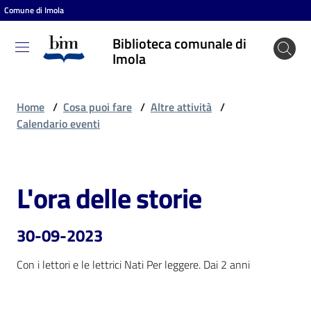
Comune di Imola
Vai al contenuto
Vai alla navigazione
Vai al footer
Biblioteca comunale di
Biblioteca
Imola
comunale
di Imola
Home
/
Cosa puoi fare
/
Altre attività
/
Calendario eventi
Entra
L'ora delle storie
Salta al contenuto
Cosa
puoi
30-09-2023
fare
Con i lettori e le lettrici Nati Per leggere. Dai 2 anni
Scopri