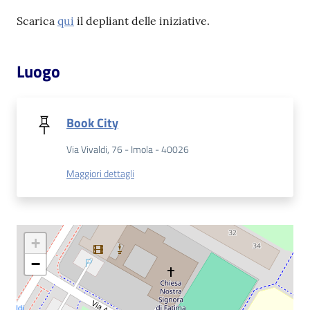
Scarica
qui
il depliant delle iniziative.
Patto
per
Luogo
la
lettura
Book City
Seguici
Via Vivaldi, 76 - Imola - 40026
su
Maggiori dettagli
+
−