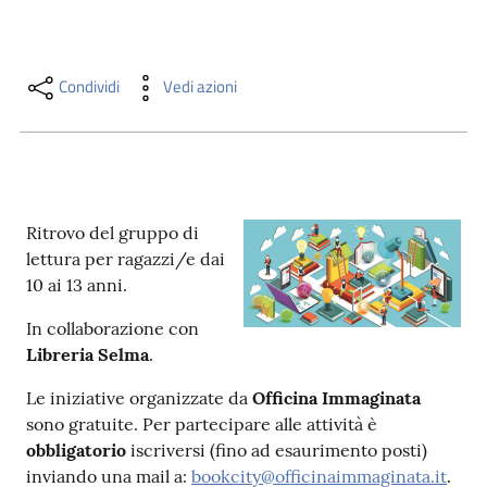
i
contenuti
Condividi
Vedi azioni
Risorse
online
Ritrovo del gruppo di
lettura per ragazzi/e dai
10 ai 13 anni.
Casa
In collaborazione con
Piani
Libreria Selma
.
Archivio
Le iniziative organizzate da
Officina Immaginata
storico
sono gratuite. Per partecipare alle attività è
obbligatorio
iscriversi (fino ad esaurimento posti)
inviando una mail a:
bookcity@officinaimmaginata.it
.
Decentrate