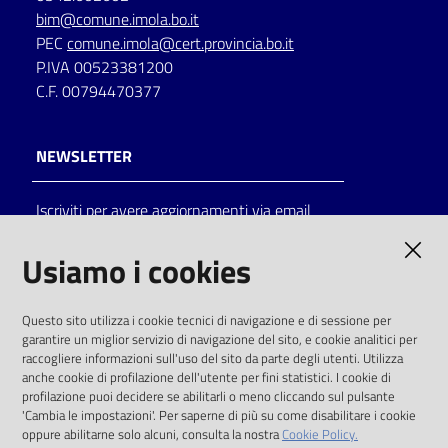
bim@comune.imola.bo.it
PEC
comune.imola@cert.provincia.bo.it
P.IVA 00523381200
C.F. 00794470377
NEWSLETTER
Iscriviti per avere aggiornamenti via email
AMMINISTRAZIONE TRASPARENTE
Usiamo i cookies
I dati personali pubblicati sono riutilizzabili
Questo sito utilizza i cookie tecnici di navigazione e di sessione per
solo alle condizioni previste dalla direttiva
garantire un miglior servizio di navigazione del sito, e cookie analitici per
comunitaria 2003/98/CE e dal d.lgs. 36/2006
raccogliere informazioni sull'uso del sito da parte degli utenti. Utilizza
anche cookie di profilazione dell'utente per fini statistici. I cookie di
SOCIAL
profilazione puoi decidere se abilitarli o meno cliccando sul pulsante
'Cambia le impostazioni'. Per saperne di più su come disabilitare i cookie
oppure abilitarne solo alcuni, consulta la nostra
Cookie Policy.