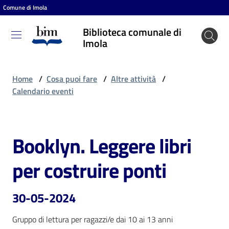
Comune di Imola
Vai al contenuto
Vai alla navigazione
Vai al footer
Biblioteca comunale di
Biblioteca
Imola
comunale
di Imola
Home
/
Cosa puoi fare
/
Altre attività
/
Calendario eventi
Entra
Booklyn. Leggere libri
Salta al contenuto
Cosa
per costruire ponti
puoi
fare
30-05-2024
Gruppo di lettura per ragazzi/e dai 10 ai 13 anni
Scopri