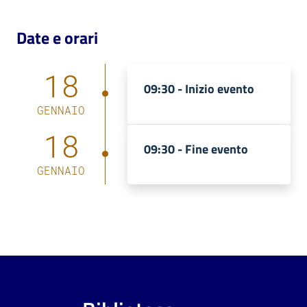
Date e orari
Patto
per
la
18
lettura
09:30 -
Inizio evento
GENNAIO
18
Seguici
09:30 -
Fine evento
su
GENNAIO