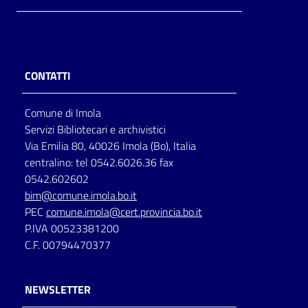
CONTATTI
Comune di Imola
Servizi Bibliotecari e archivistici
Via Emilia 80, 40026 Imola (Bo), Italia
centralino: tel 0542.6026.36 fax
0542.602602
bim@comune.imola.bo.it
PEC
comune.imola@cert.provincia.bo.it
P.IVA 00523381200
C.F. 00794470377
NEWSLETTER