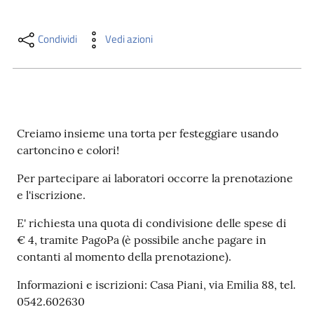
i
contenuti
Condividi
Vedi azioni
Risorse
online
Creiamo insieme una torta per festeggiare usando
cartoncino e colori!
Per partecipare ai laboratori occorre la prenotazione
e l'iscrizione.
Casa
Piani
E' richiesta una quota di condivisione delle spese di
€ 4, tramite PagoPa (è possibile anche pagare in
Archivio
contanti al momento della prenotazione).
storico
Informazioni e iscrizioni: Casa Piani, via Emilia 88, tel.
0542.602630
Decentrate