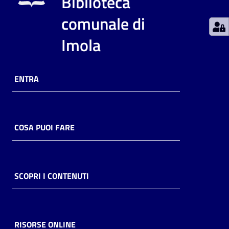
Biblioteca
comunale di
Catalogo
on line
Imola
Eventi
ENTRA
Chiedi al
bibliotecario
Avvisi
COSA PUOI FARE
Orari
SCOPRI I CONTENUTI
RISORSE ONLINE