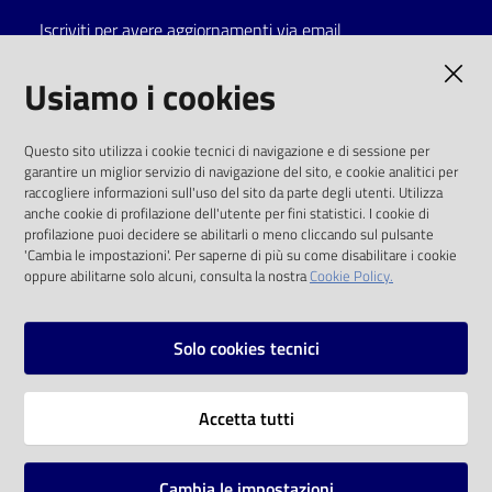
Iscriviti per avere aggiornamenti via email
AMMINISTRAZIONE TRASPARENTE
Usiamo i cookies
I dati personali pubblicati sono riutilizzabili
Questo sito utilizza i cookie tecnici di navigazione e di sessione per
solo alle condizioni previste dalla direttiva
garantire un miglior servizio di navigazione del sito, e cookie analitici per
comunitaria 2003/98/CE e dal d.lgs. 36/2006
raccogliere informazioni sull'uso del sito da parte degli utenti. Utilizza
anche cookie di profilazione dell'utente per fini statistici. I cookie di
SOCIAL
profilazione puoi decidere se abilitarli o meno cliccando sul pulsante
'Cambia le impostazioni'. Per saperne di più su come disabilitare i cookie
oppure abilitarne solo alcuni, consulta la nostra
Cookie Policy.
Facebook
Youtube
Instagram
Solo cookies tecnici
Vai alla pagina
Accetta tutti
Privacy
Note legali
Cambia le impostazioni