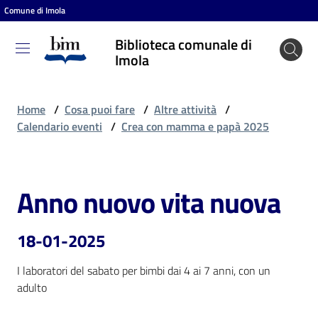
Comune di Imola
Vai al contenuto
Vai alla navigazione
Vai al footer
Biblioteca comunale di
Biblioteca
Imola
comunale
di Imola
Home
/
Cosa puoi fare
/
Altre attività
/
Calendario eventi
/
Crea con mamma e papà 2025
Entra
Anno nuovo vita nuova
Salta al contenuto
Cosa
puoi
18-01-2025
fare
I laboratori del sabato per bimbi dai 4 ai 7 anni, con un 
adulto
Scopri