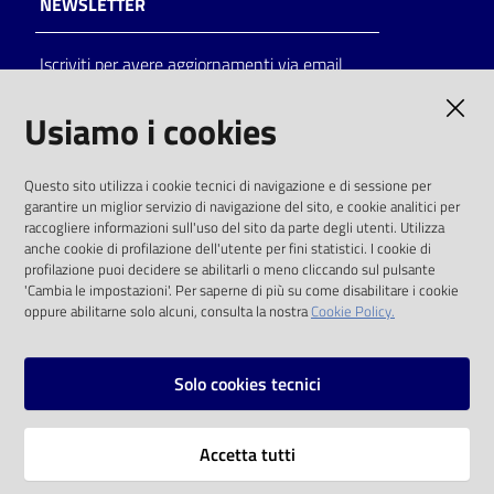
NEWSLETTER
Catalogo
Iscriviti per avere aggiornamenti via email
on line
AMMINISTRAZIONE TRASPARENTE
Usiamo i cookies
Eventi
I dati personali pubblicati sono riutilizzabili
Chiedi al
Questo sito utilizza i cookie tecnici di navigazione e di sessione per
solo alle condizioni previste dalla direttiva
bibliotecario
garantire un miglior servizio di navigazione del sito, e cookie analitici per
comunitaria 2003/98/CE e dal d.lgs. 36/2006
raccogliere informazioni sull'uso del sito da parte degli utenti. Utilizza
anche cookie di profilazione dell'utente per fini statistici. I cookie di
Avvisi
SOCIAL
profilazione puoi decidere se abilitarli o meno cliccando sul pulsante
'Cambia le impostazioni'. Per saperne di più su come disabilitare i cookie
oppure abilitarne solo alcuni, consulta la nostra
Cookie Policy.
Orari
Facebook
Youtube
Instagram
Solo cookies tecnici
Vai alla pagina
Accetta tutti
Privacy