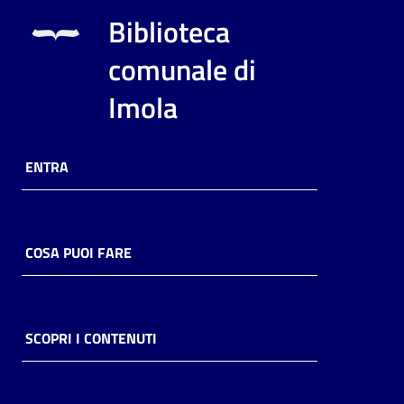
i
Biblioteca
contenuti
comunale di
Imola
Risorse
online
ENTRA
COSA PUOI FARE
Casa
Piani
Archivio
SCOPRI I CONTENUTI
storico
Decentrate