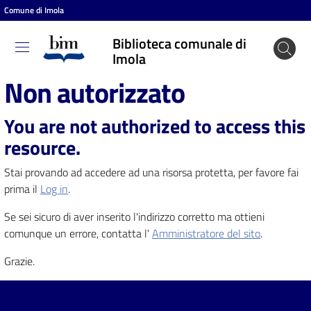
Comune di Imola
Vai al contenuto
Vai alla navigazione
Vai al footer
Biblioteca comunale di
Biblioteca
Imola
comunale
Non autorizzato
di Imola
You are not authorized to access this
resource.
Entra
Stai provando ad accedere ad una risorsa protetta, per favore fai
prima il
Log in
.
Cosa
Se sei sicuro di aver inserito l'indirizzo corretto ma ottieni
puoi
comunque un errore, contatta l'
Amministratore del sito
.
fare
Grazie.
Scopri