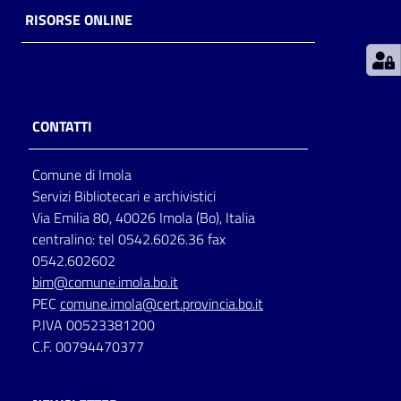
RISORSE ONLINE
Patto
per
la
lettura
CONTATTI
Comune di Imola
Seguici
Servizi Bibliotecari e archivistici
su
Via Emilia 80, 40026 Imola (Bo), Italia
centralino: tel 0542.6026.36 fax
0542.602602
bim@comune.imola.bo.it
PEC
comune.imola@cert.provincia.bo.it
P.IVA 00523381200
C.F. 00794470377