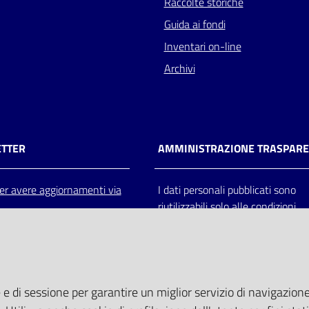
Raccolte storiche
Guida ai fondi
Inventari on-line
Archivi
TTER
AMMINISTRAZIONE TRASPAR
 per avere aggiornamenti via
I dati personali pubblicati sono
riutilizzabili solo alle condizioni
previste dalla direttiva comunitar
2003/98/CE e dal d.lgs. 36/200
 e di sessione per garantire un miglior servizio di navigazione 