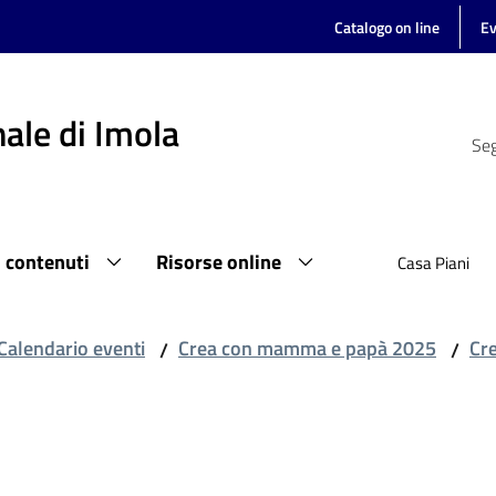
Catalogo on line
Ev
ale di Imola
Seg
i contenuti
Risorse online
Casa Piani
Calendario eventi
Crea con mamma e papà 2025
Cre
/
/