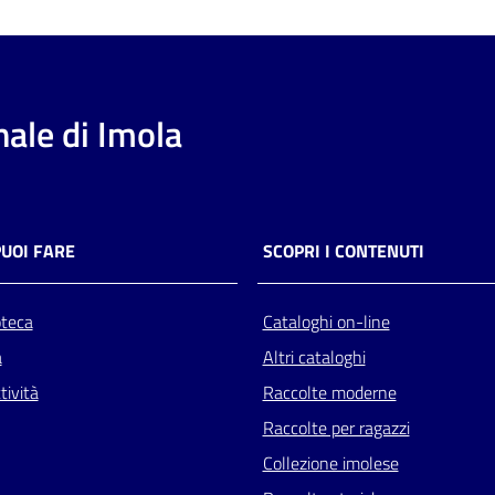
ale di Imola
PUOI FARE
SCOPRI I CONTENUTI
oteca
Cataloghi on-line
a
Altri cataloghi
tività
Raccolte moderne
Raccolte per ragazzi
Collezione imolese