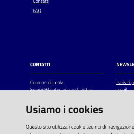
Contatti
FAQ
CONTATTI
NEWSLE
Comune di Imola
Iscriviti
Servizi Bibliotecari e archivistici
email
Via Emilia 80, 40026 Imola (Bo),
Italia
Usiamo i cookies
centralino: tel 0542.6026.36 fax
0542.602602
bim@comune.imola.bo.it
Questo sito utilizza i cookie tecnici di navigazione
PEC