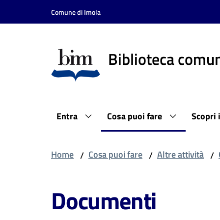
Vai al contenuto
Vai alla navigazione
Vai al footer
Comune di Imola
Biblioteca comun
Entra
Cosa puoi fare
Scopri 
Home
Cosa puoi fare
Altre attività
/
/
/
Documenti