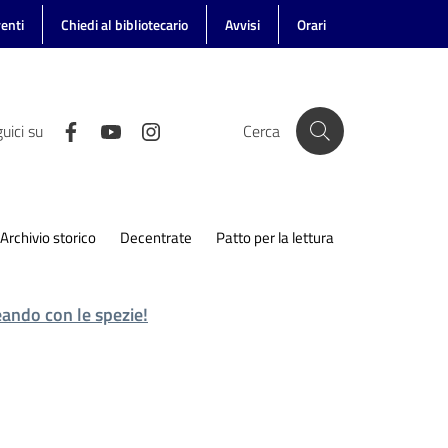
enti
Chiedi al bibliotecario
Avvisi
Orari
uici su
Cerca
Archivio storico
Decentrate
Patto per la lettura
ando con le spezie!