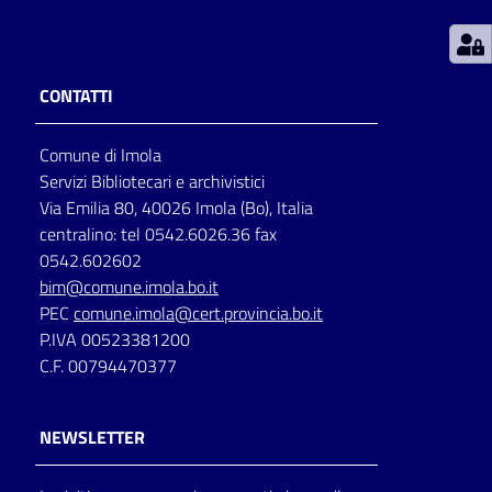
Patto
per
CONTATTI
la
lettura
Comune di Imola
Servizi Bibliotecari e archivistici
Via Emilia 80, 40026 Imola (Bo), Italia
Seguici
centralino: tel 0542.6026.36 fax
su
0542.602602
bim@comune.imola.bo.it
PEC
comune.imola@cert.provincia.bo.it
P.IVA 00523381200
C.F. 00794470377
NEWSLETTER