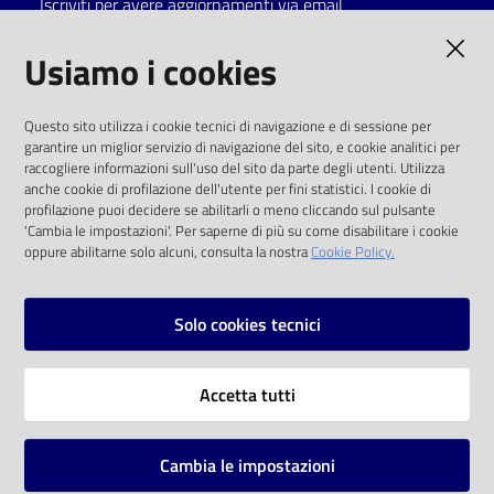
Iscriviti per avere aggiornamenti via email
Catalogo
AMMINISTRAZIONE TRASPARENTE
Usiamo i cookies
on line
I dati personali pubblicati sono riutilizzabili
Eventi
Questo sito utilizza i cookie tecnici di navigazione e di sessione per
solo alle condizioni previste dalla direttiva
garantire un miglior servizio di navigazione del sito, e cookie analitici per
comunitaria 2003/98/CE e dal d.lgs. 36/2006
raccogliere informazioni sull'uso del sito da parte degli utenti. Utilizza
Chiedi al
anche cookie di profilazione dell'utente per fini statistici. I cookie di
bibliotecario
SOCIAL
profilazione puoi decidere se abilitarli o meno cliccando sul pulsante
'Cambia le impostazioni'. Per saperne di più su come disabilitare i cookie
oppure abilitarne solo alcuni, consulta la nostra
Cookie Policy.
Avvisi
Facebook
Youtube
Instagram
Orari
Solo cookies tecnici
Vai alla pagina
Accetta tutti
Privacy
Note legali
Cambia le impostazioni