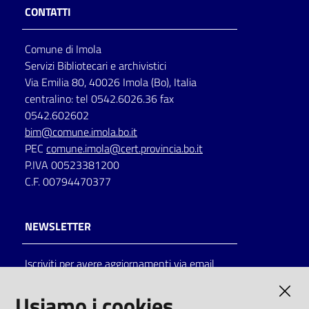
CONTATTI
Comune di Imola
Servizi Bibliotecari e archivistici
Via Emilia 80, 40026 Imola (Bo), Italia
centralino: tel 0542.6026.36 fax
0542.602602
bim@comune.imola.bo.it
PEC
comune.imola@cert.provincia.bo.it
P.IVA 00523381200
C.F. 00794470377
NEWSLETTER
Iscriviti per avere aggiornamenti via email
AMMINISTRAZIONE TRASPARENTE
Usiamo i cookies