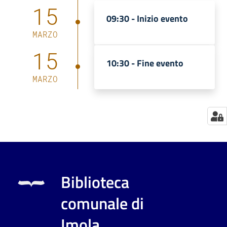
15
09:30 -
Inizio evento
Catalogo
on line
MARZO
15
Eventi
10:30 -
Fine evento
MARZO
Chiedi al
bibliotecario
Avvisi
Orari
Biblioteca
comunale di
Imola