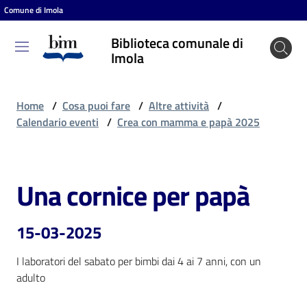
Comune di Imola
Vai al contenuto
Vai alla navigazione
Vai al footer
Biblioteca comunale di
Biblioteca
Imola
comunale
di Imola
Home
/
Cosa puoi fare
/
Altre attività
/
Calendario eventi
/
Crea con mamma e papà 2025
Entra
Una cornice per papà
Salta al contenuto
Cosa
puoi
15-03-2025
fare
I laboratori del sabato per bimbi dai 4 ai 7 anni, con un 
adulto
Scopri