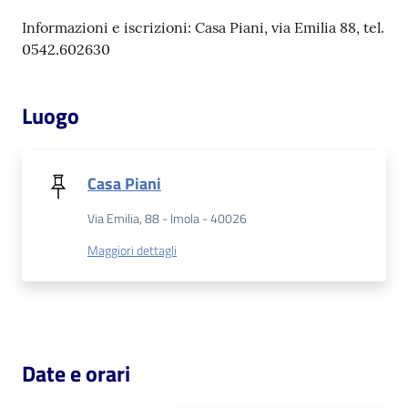
Informazioni e iscrizioni: Casa Piani, via Emilia 88, tel.
Patto
0542.602630
per
la
Luogo
lettura
Casa Piani
Seguici
su
Via Emilia, 88 - Imola - 40026
Maggiori dettagli
Date e orari