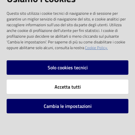
I dati personali pubblicati sono riutilizzabili
Questo sito utilizza i cookie tecnici di navigazione e di sessione per
solo alle condizioni previste dalla direttiva
garantire un miglior servizio di navigazione del sito, e cookie analitici per
comunitaria 2003/98/CE e dal d.lgs. 36/2006
raccogliere informazioni sull'uso del sito da parte degli utenti. Utilizza
anche cookie di profilazione dell'utente per fini statistici. I cookie di
SOCIAL
profilazione puoi decidere se abilitarli o meno cliccando sul pulsante
'Cambia le impostazioni'. Per saperne di più su come disabilitare i cookie
oppure abilitarne solo alcuni, consulta la nostra
Cookie Policy.
Facebook
Youtube
Instagram
Solo cookies tecnici
Vai alla pagina
Accetta tutti
Privacy
Note legali
Cambia le impostazioni
Mappa del sito
Impostazioni cookie