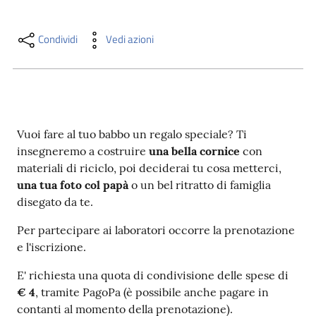
i
contenuti
Condividi
Vedi azioni
Risorse
online
Vuoi fare al tuo babbo un regalo speciale? Ti
insegneremo a costruire
una bella cornice
con
materiali di riciclo, poi deciderai tu cosa metterci,
una tua foto col papà
o un bel ritratto di famiglia
disegato da te.
Casa
Piani
Per partecipare ai laboratori occorre la prenotazione
e l'iscrizione.
Archivio
storico
E' richiesta una quota di condivisione delle spese di
€ 4
, tramite PagoPa (è possibile anche pagare in
contanti al momento della prenotazione).
Decentrate