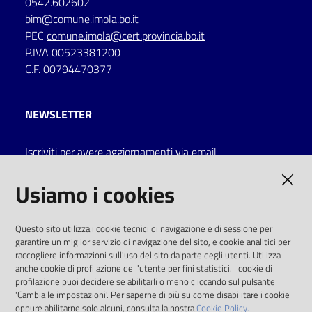
0542.602602
bim@comune.imola.bo.it
PEC
comune.imola@cert.provincia.bo.it
P.IVA 00523381200
C.F. 00794470377
NEWSLETTER
Iscriviti per avere aggiornamenti via email
AMMINISTRAZIONE TRASPARENTE
Usiamo i cookies
I dati personali pubblicati sono riutilizzabili
Questo sito utilizza i cookie tecnici di navigazione e di sessione per
solo alle condizioni previste dalla direttiva
garantire un miglior servizio di navigazione del sito, e cookie analitici per
comunitaria 2003/98/CE e dal d.lgs. 36/2006
raccogliere informazioni sull'uso del sito da parte degli utenti. Utilizza
anche cookie di profilazione dell'utente per fini statistici. I cookie di
SOCIAL
profilazione puoi decidere se abilitarli o meno cliccando sul pulsante
'Cambia le impostazioni'. Per saperne di più su come disabilitare i cookie
oppure abilitarne solo alcuni, consulta la nostra
Cookie Policy.