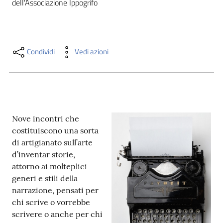
dell'Associazione Ippogrifo
i
contenuti
Condividi
Vedi azioni
Risorse
online
Nove incontri che
costituiscono una sorta
di artigianato sull’arte
Casa
d’inventar storie,
Piani
attorno ai molteplici
generi e stili della
Archivio
narrazione, pensati per
storico
chi scrive o vorrebbe
scrivere o anche per chi
Decentrate