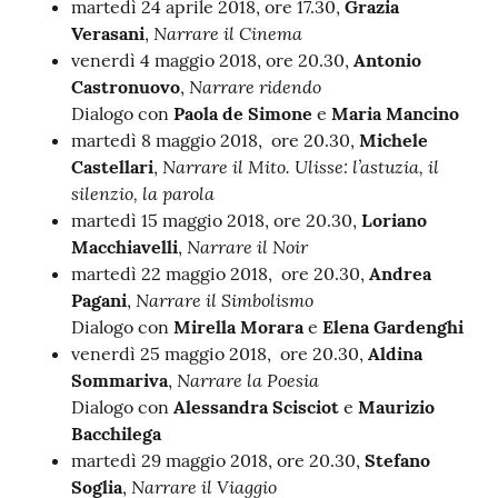
martedì 24 aprile 2018, ore 17.30,
Grazia
Narrare il Cinema
Verasani
,
Catalogo
venerdì 4 maggio 2018, ore 20.30,
Antonio
on line
Narrare ridendo
Castronuovo
,
Dialogo con
Paola de Simone
e
Maria Mancino
Eventi
martedì 8 maggio 2018, ore 20.30,
Michele
Narrare il Mito. Ulisse: l’astuzia, il
Castellari
,
Chiedi al
silenzio, la parola
bibliotecario
martedì 15 maggio 2018, ore 20.30,
Loriano
Narrare il Noir
Macchiavelli
,
Avvisi
martedì 22 maggio 2018, ore 20.30,
Andrea
Narrare il Simbolismo
Pagani
,
Orari
Dialogo con
Mirella Morara
e
Elena Gardenghi
venerdì 25 maggio 2018, ore 20.30,
Aldina
Narrare la Poesia
Sommariva
,
Dialogo con
Alessandra Scisciot
e
Maurizio
Bacchilega
martedì 29 maggio 2018, ore 20.30,
Stefano
Narrare il Viaggio
Soglia
,