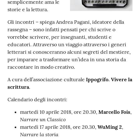
semplicemente ama le
storie e la lettura.
Patto
Gli incontri – spiega Andrea Pagani, ideatore della
per
rassegna – sono infatti pensati per chi scrive o
la
vorrebbe scrivere, per insegnanti, studenti e
lettura
educatori. Attraverso un viaggio attraverso i generi
letterari si conosceranno alcuni segreti del mestiere,
per imparare a trasformare un’idea in una storia da
Seguici
raccontare in modo creativo.
su
A cura dell’associazione culturale
Ippogrifo. Vivere la
scrittura
.
Calendario degli incontri:
martedì 10 aprile 2018, ore 20.30,
Marcello Fois
,
Narrare un Classico
martedì 17 aprile 2018, ore 20.30,
WuMing 2
,
Narrare la storia