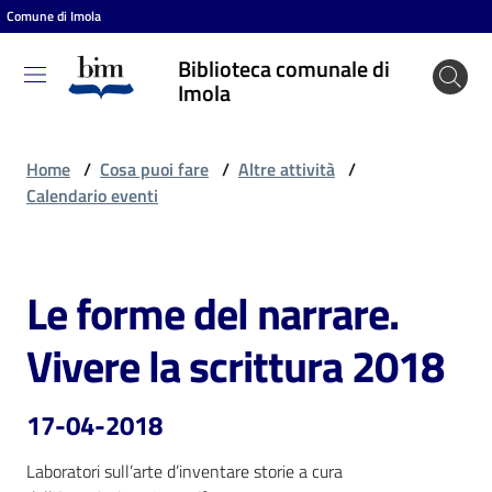
Comune di Imola
Vai al contenuto
Vai alla navigazione
Vai al footer
Biblioteca comunale di
Biblioteca
Imola
comunale
di Imola
Home
/
Cosa puoi fare
/
Altre attività
/
Calendario eventi
Entra
Le forme del narrare.
Salta al contenuto
Cosa
Vivere la scrittura 2018
puoi
fare
17-04-2018
Laboratori sull’arte d’inventare storie a cura 
Scopri