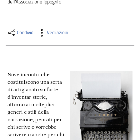
dell'Associazione Ippogrifo
i
contenuti
Condividi
Vedi azioni
Risorse
online
Nove incontri che
costituiscono una sorta
di artigianato sull’arte
Casa
d’inventar storie,
Piani
attorno ai molteplici
generi e stili della
Archivio
narrazione, pensati per
storico
chi scrive o vorrebbe
scrivere o anche per chi
Decentrate