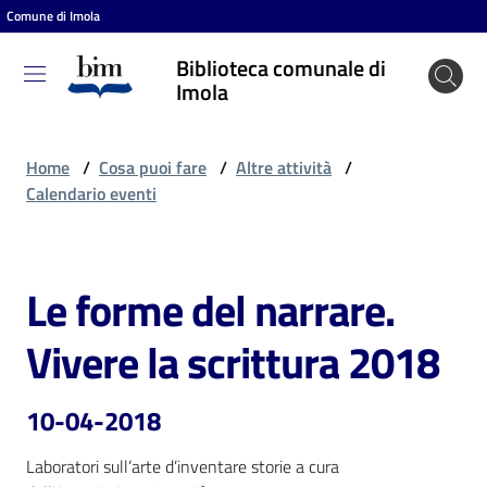
Comune di Imola
Vai al contenuto
Vai alla navigazione
Vai al footer
Biblioteca comunale di
Biblioteca
Imola
comunale
di Imola
Home
/
Cosa puoi fare
/
Altre attività
/
Calendario eventi
Entra
Le forme del narrare.
Salta al contenuto
Cosa
Vivere la scrittura 2018
puoi
fare
10-04-2018
Laboratori sull’arte d’inventare storie a cura 
Scopri