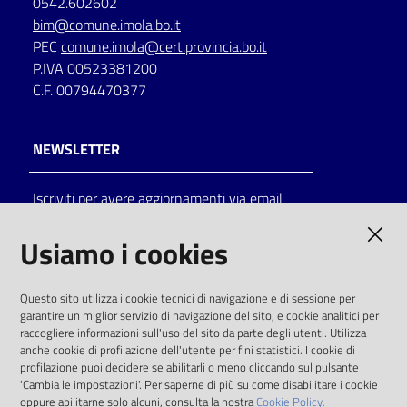
0542.602602
bim@comune.imola.bo.it
PEC
comune.imola@cert.provincia.bo.it
P.IVA 00523381200
C.F. 00794470377
NEWSLETTER
Iscriviti per avere aggiornamenti via email
AMMINISTRAZIONE TRASPARENTE
Usiamo i cookies
I dati personali pubblicati sono riutilizzabili
Questo sito utilizza i cookie tecnici di navigazione e di sessione per
solo alle condizioni previste dalla direttiva
garantire un miglior servizio di navigazione del sito, e cookie analitici per
comunitaria 2003/98/CE e dal d.lgs. 36/2006
raccogliere informazioni sull'uso del sito da parte degli utenti. Utilizza
anche cookie di profilazione dell'utente per fini statistici. I cookie di
SOCIAL
profilazione puoi decidere se abilitarli o meno cliccando sul pulsante
'Cambia le impostazioni'. Per saperne di più su come disabilitare i cookie
oppure abilitarne solo alcuni, consulta la nostra
Cookie Policy.