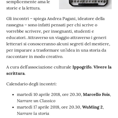
semplicemente ama le
storie e la lettura.
Patto
Gli incontri – spiega Andrea Pagani, ideatore della
per
rassegna – sono infatti pensati per chi scrive o
la
vorrebbe scrivere, per insegnanti, studenti e
lettura
educatori. Attraverso un viaggio attraverso i generi
letterari si conosceranno alcuni segreti del mestiere,
per imparare a trasformare un’idea in una storia da
Seguici
raccontare in modo creativo.
su
A cura dell’associazione culturale
Ippogrifo. Vivere la
scrittura
.
Calendario degli incontri:
martedì 10 aprile 2018, ore 20.30,
Marcello Fois
,
Narrare un Classico
martedì 17 aprile 2018, ore 20.30,
WuMing 2
,
Narrare la storia