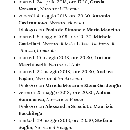
martedì 24 aprile 2018, ore 17.30,
Grazia
Narrare il Cinema
Verasani
,
Catalogo
venerdì 4 maggio 2018, ore 20.30,
Antonio
on line
Narrare ridendo
Castronuovo
,
Dialogo con
Paola de Simone
e
Maria Mancino
Eventi
martedì 8 maggio 2018, ore 20.30,
Michele
Narrare il Mito. Ulisse: l’astuzia, il
Castellari
,
Chiedi al
silenzio, la parola
bibliotecario
martedì 15 maggio 2018, ore 20.30,
Loriano
Narrare il Noir
Macchiavelli
,
Avvisi
martedì 22 maggio 2018, ore 20.30,
Andrea
Narrare il Simbolismo
Pagani
,
Orari
Dialogo con
Mirella Morara
e
Elena Gardenghi
venerdì 25 maggio 2018, ore 20.30,
Aldina
Narrare la Poesia
Sommariva
,
Dialogo con
Alessandra Scisciot
e
Maurizio
Bacchilega
martedì 29 maggio 2018, ore 20.30,
Stefano
Narrare il Viaggio
Soglia
,