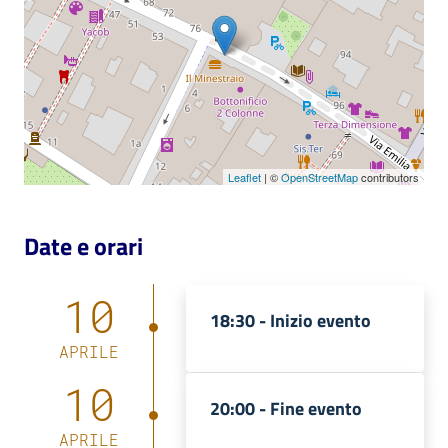
Leaflet
| ©
OpenStreetMap
contributors
Date e orari
10
18:30 -
Inizio evento
APRILE
10
20:00 -
Fine evento
APRILE