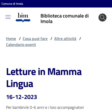
Comune di Imola
Vai al contenuto
Vai alla navigazione
Vai al footer
Biblioteca comunale di
Biblioteca
Imola
comunale
di Imola
Home
/
Cosa puoi fare
/
Altre attività
/
Calendario eventi
Entra
Letture in Mamma
Salta al contenuto
Cosa
Lingua
puoi
fare
16-12-2023
Per bambini/e 0-6 anni e i loro accompagnatori
Scopri