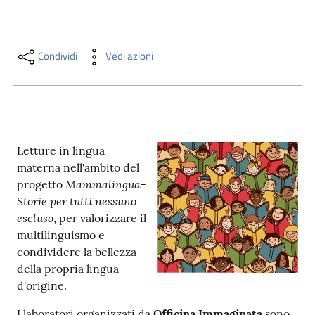
i
contenuti
Condividi
Vedi azioni
Risorse
online
Letture in lingua
materna nell'ambito del
Mammalingua-
progetto
Storie per tutti nessuno
Casa
escluso
, per valorizzare il
Piani
multilinguismo e
condividere la bellezza
Archivio
della propria lingua
storico
d'origine.
Decentrate
I laboratori organizzati da
Officina Immaginata
sono