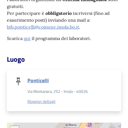
gratuiti.
Per partecipare è
obbligatorio
iscriversi (fino ad
Patto
esaurimento posti) inviando una mail a:
per
bib.ponticelli@comune.imola.bo.it
.
la
lettura
Scarica
qui
il programma dei laboratori.
Luogo
Seguici
su
Ponticelli
Via Montanara, 252 - Imola - 40026
Maggiori dettagli