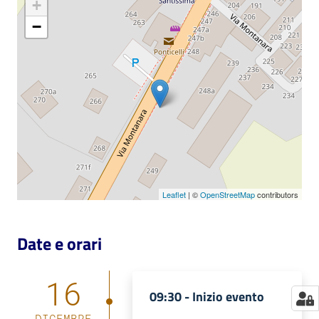
+
Catalogo
−
on line
Eventi
Chiedi al
bibliotecario
Avvisi
Leaflet
| ©
OpenStreetMap
contributors
Orari
Date e orari
16
09:30 -
Inizio evento
DICEMBRE