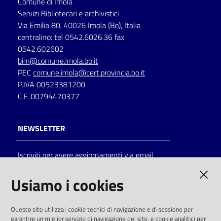
Comune di Imola
Servizi Bibliotecari e archivistici
Via Emilia 80, 40026 Imola (Bo), Italia
centralino: tel 0542.6026.36 fax
0542.602602
bim@comune.imola.bo.it
PEC
comune.imola@cert.provincia.bo.it
P.IVA 00523381200
C.F. 00794470377
NEWSLETTER
Iscriviti per avere aggiornamenti via email
AMMINISTRAZIONE TRASPARENTE
Usiamo i cookies
I dati personali pubblicati sono riutilizzabili
Questo sito utilizza i cookie tecnici di navigazione e di sessione per
solo alle condizioni previste dalla direttiva
garantire un miglior servizio di navigazione del sito, e cookie analitici per