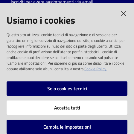
Iscriviti per avere aggiornamenti via email
AMMINISTRAZIONE TRASPARENTE
Usiamo i cookies
I dati personali pubblicati sono riutilizzabili
Questo sito utilizza i cookie tecnici di navigazione e di sessione per
solo alle condizioni previste dalla direttiva
garantire un miglior servizio di navigazione del sito, e cookie analitici per
comunitaria 2003/98/CE e dal d.lgs. 36/2006
raccogliere informazioni sull'uso del sito da parte degli utenti. Utilizza
anche cookie di profilazione dell'utente per fini statistici. I cookie di
SOCIAL
profilazione puoi decidere se abilitarli o meno cliccando sul pulsante
'Cambia le impostazioni'. Per saperne di più su come disabilitare i cookie
oppure abilitarne solo alcuni, consulta la nostra
Cookie Policy.
Facebook
Youtube
Instagram
Solo cookies tecnici
Vai alla pagina
Accetta tutti
Privacy
Note legali
Cambia le impostazioni