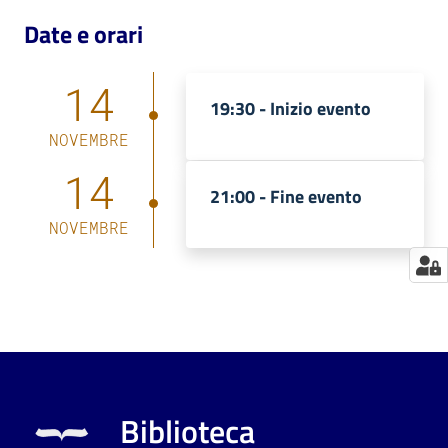
Date e orari
Catalogo
on line
14
19:30 -
Inizio evento
Eventi
NOVEMBRE
Chiedi al
14
bibliotecario
21:00 -
Fine evento
NOVEMBRE
Avvisi
Orari
Biblioteca