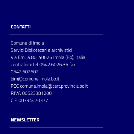
CONTATTI
Comune di Imola
Servizi Bibliotecari e archivistici
Via Emilia 80, 40026 Imola (Bo), Italia
centralino: tel 0542.6026.36 fax
0542.602602
bim@comune.imola.bo.it
PEC
comune.imola@cert.provincia.bo.it
P.IVA 00523381200
C.F. 00794470377
NEWSLETTER