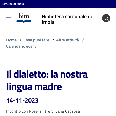
Comune di Imola
Vai al contenuto
Vai alla navigazione
Vai al footer
Biblioteca comunale di
Biblioteca
Imola
comunale
di Imola
Home
/
Cosa puoi fare
/
Altre attività
/
Calendario eventi
Entra
Il dialetto: la nostra
Salta al contenuto
Cosa
lingua madre
puoi
fare
14-11-2023
Incontro con Rosèlia Irti e Silvana Capirossi
Scopri