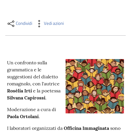
i
contenuti
Condividi
Vedi azioni
Risorse
online
Un confronto sulla
grammatica e le
suggestioni del dialetto
romagnolo, con l'autrice
Casa
Rosèlia Irti
e la poetessa
Piani
Silvana Capirossi
.
Archivio
Moderazione a cura di
storico
Paola Ortolani
.
I laboratori organizzati da
Officina Immaginata
sono
Decentrate