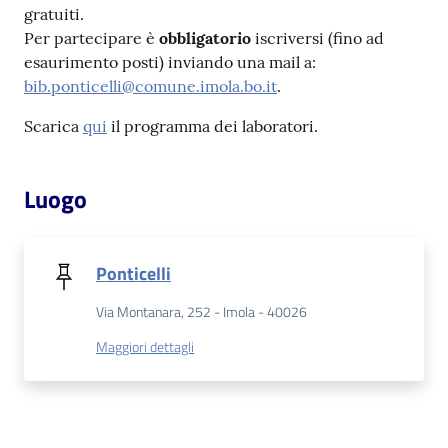
gratuiti.
Per partecipare è
obbligatorio
iscriversi (fino ad
Patto
esaurimento posti) inviando una mail a:
per
bib.ponticelli@comune.imola.bo.it
.
la
lettura
Scarica
qui
il programma dei laboratori.
Luogo
Seguici
su
Ponticelli
Via Montanara, 252 - Imola - 40026
Maggiori dettagli