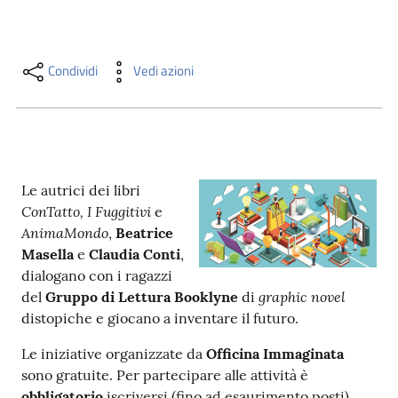
i
contenuti
Condividi
Vedi azioni
Risorse
online
Le autrici dei libri
ConTatto, I Fuggitivi
e
AnimaMondo
,
Beatrice
Masella
e
Claudia Conti
,
Casa
dialogano con i ragazzi
Piani
graphic novel
del
Gruppo di Lettura Booklyne
di
distopiche e giocano a inventare il futuro.
Archivio
storico
Le iniziative organizzate da
Officina Immaginata
sono gratuite. Per partecipare alle attività è
Decentrate
obbligatorio
iscriversi (fino ad esaurimento posti)