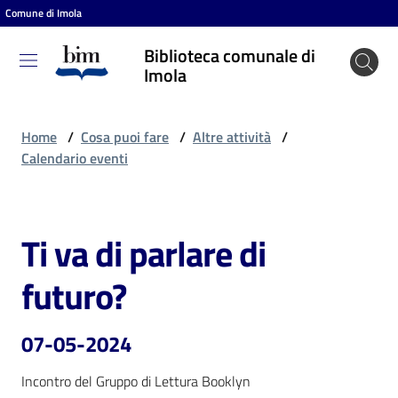
Comune di Imola
Vai al contenuto
Vai alla navigazione
Vai al footer
Biblioteca comunale di
Biblioteca
Imola
comunale
di Imola
Home
/
Cosa puoi fare
/
Altre attività
/
Calendario eventi
Entra
Ti va di parlare di
Salta al contenuto
Cosa
futuro?
puoi
fare
07-05-2024
Incontro del Gruppo di Lettura Booklyn
Scopri