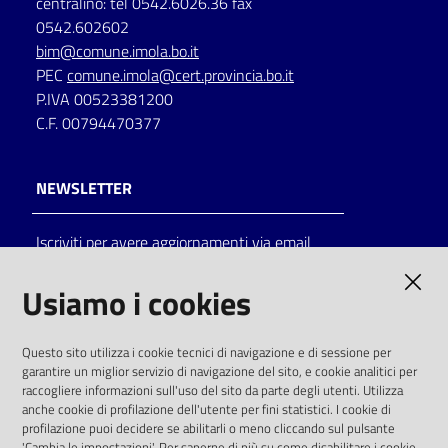
centralino: tel 0542.6026.36 fax
0542.602602
bim@comune.imola.bo.it
PEC
comune.imola@cert.provincia.bo.it
P.IVA 00523381200
C.F. 00794470377
NEWSLETTER
Iscriviti per avere aggiornamenti via email
AMMINISTRAZIONE TRASPARENTE
Usiamo i cookies
I dati personali pubblicati sono riutilizzabili
Questo sito utilizza i cookie tecnici di navigazione e di sessione per
solo alle condizioni previste dalla direttiva
garantire un miglior servizio di navigazione del sito, e cookie analitici per
comunitaria 2003/98/CE e dal d.lgs. 36/2006
raccogliere informazioni sull'uso del sito da parte degli utenti. Utilizza
anche cookie di profilazione dell'utente per fini statistici. I cookie di
SOCIAL
profilazione puoi decidere se abilitarli o meno cliccando sul pulsante
'Cambia le impostazioni'. Per saperne di più su come disabilitare i cookie