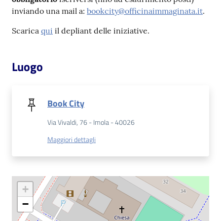
inviando una mail a:
bookcity@officinaimmaginata.it
.
Patto
Scarica
qui
il depliant delle iniziative.
per
la
lettura
Luogo
Book City
Seguici
su
Via Vivaldi, 76 - Imola - 40026
Maggiori dettagli
+
−