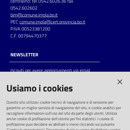
centralino: tel 0542.6026.36 fax
0542.602602
bim@comune.imola.bo.it
PEC
comune.imola@cert.provincia.bo.it
P.IVA 00523381200
C.F. 00794470377
NEWSLETTER
Iscriviti per avere aggiornamenti via email
AMMINISTRAZIONE TRASPARENTE
Usiamo i cookies
I dati personali pubblicati sono riutilizzabili
Questo sito utilizza i cookie tecnici di navigazione e di sessione per
solo alle condizioni previste dalla direttiva
garantire un miglior servizio di navigazione del sito, e cookie analitici per
comunitaria 2003/98/CE e dal d.lgs. 36/2006
raccogliere informazioni sull'uso del sito da parte degli utenti. Utilizza
anche cookie di profilazione dell'utente per fini statistici. I cookie di
SOCIAL
profilazione puoi decidere se abilitarli o meno cliccando sul pulsante
'Cambia le impostazioni'. Per saperne di più su come disabilitare i cookie