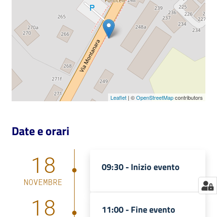
Catalogo
on line
Eventi
Chiedi al
bibliotecario
Leaflet
| ©
OpenStreetMap
contributors
Avvisi
Date e orari
Orari
18
09:30 -
Inizio evento
NOVEMBRE
18
11:00 -
Fine evento