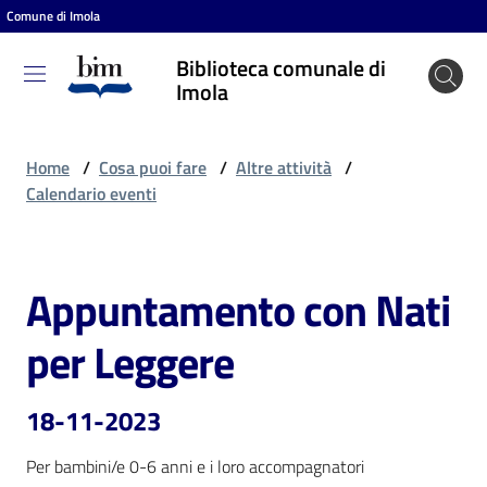
Comune di Imola
Vai al contenuto
Vai alla navigazione
Vai al footer
Biblioteca comunale di
Biblioteca
Imola
comunale
di Imola
Home
/
Cosa puoi fare
/
Altre attività
/
Calendario eventi
Entra
Appuntamento con Nati
Salta al contenuto
Cosa
per Leggere
puoi
fare
18-11-2023
Per bambini/e 0-6 anni e i loro accompagnatori
Scopri