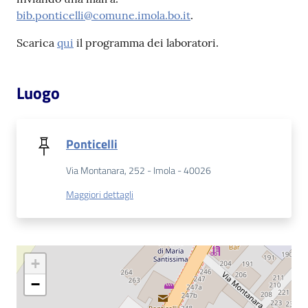
bib.ponticelli@comune.imola.bo.it
.
Patto
Scarica
qui
il programma dei laboratori.
per
la
lettura
Luogo
Ponticelli
Seguici
su
Via Montanara, 252 - Imola - 40026
Maggiori dettagli
+
−