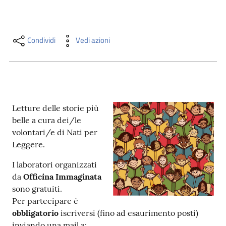
i
contenuti
Condividi
Vedi azioni
Risorse
online
Letture delle storie più
belle a cura dei/le
volontari/e di Nati per
Leggere.
Casa
Piani
I laboratori organizzati
da
Officina Immaginata
Archivio
sono gratuiti.
storico
Per partecipare è
obbligatorio
iscriversi (fino ad esaurimento posti)
Decentrate
inviando una mail a: