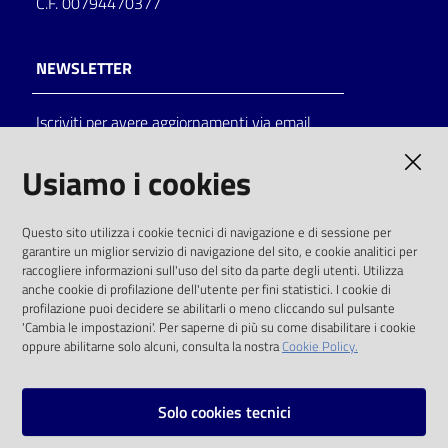
C.F. 00794470377
NEWSLETTER
Iscriviti per avere aggiornamenti via email
AMMINISTRAZIONE TRASPARENTE
Usiamo i cookies
I dati personali pubblicati sono riutilizzabili
Questo sito utilizza i cookie tecnici di navigazione e di sessione per
solo alle condizioni previste dalla direttiva
garantire un miglior servizio di navigazione del sito, e cookie analitici per
comunitaria 2003/98/CE e dal d.lgs. 36/2006
raccogliere informazioni sull'uso del sito da parte degli utenti. Utilizza
anche cookie di profilazione dell'utente per fini statistici. I cookie di
SOCIAL
profilazione puoi decidere se abilitarli o meno cliccando sul pulsante
'Cambia le impostazioni'. Per saperne di più su come disabilitare i cookie
oppure abilitarne solo alcuni, consulta la nostra
Cookie Policy.
Facebook
Youtube
Instagram
Solo cookies tecnici