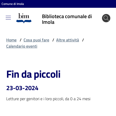
Comune di Imola
Vai al contenuto
Vai alla navigazione
Vai al footer
Biblioteca comunale di
Biblioteca
Imola
comunale
di Imola
Home
/
Cosa puoi fare
/
Altre attività
/
Calendario eventi
Entra
Fin da piccoli
Salta al contenuto
Cosa
puoi
23-03-2024
fare
Letture per genitori e i loro piccoli, da 0 a 24 mesi
Scopri