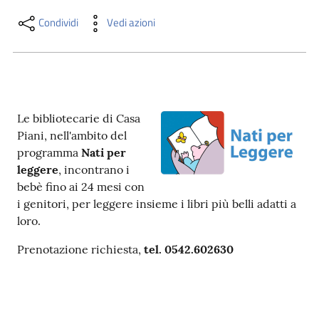
i
contenuti
Condividi
Vedi azioni
Risorse
online
Le bibliotecarie di Casa
Piani, nell'ambito del
programma
Nati per
leggere
, incontrano i
bebè fino ai 24 mesi con
i genitori, per leggere insieme i libri più belli adatti a
Casa
loro.
Piani
Prenotazione richiesta,
tel. 0542.602630
Archivio
storico
Decentrate