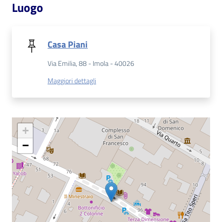
Luogo
Patto
per
Casa Piani
la
lettura
Via Emilia, 88 - Imola - 40026
Maggiori dettagli
Seguici
su
+
−