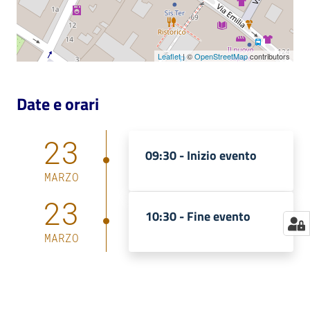
Catalogo
on line
Leaflet
| ©
OpenStreetMap
contributors
Eventi
Date e orari
Chiedi al
bibliotecario
23
09:30 -
Inizio evento
Avvisi
MARZO
Orari
23
10:30 -
Fine evento
MARZO