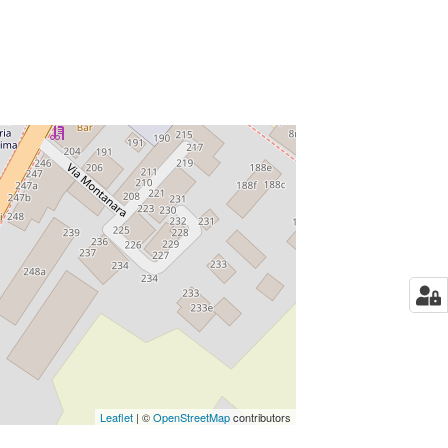
Leaflet
| ©
OpenStreetMap
contributors