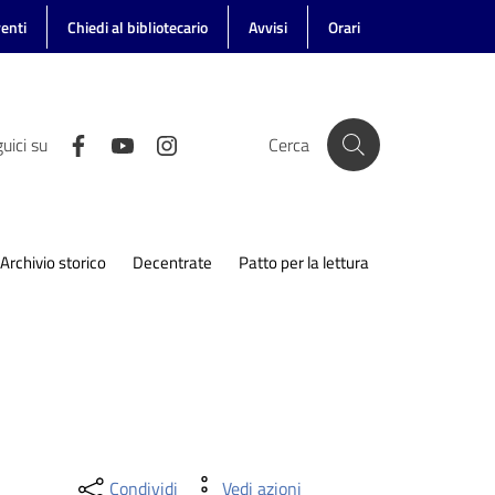
enti
Chiedi al bibliotecario
Avvisi
Orari
uici su
Cerca
Archivio storico
Decentrate
Patto per la lettura
Condividi
Vedi azioni