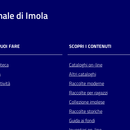
ale di Imola
PUOI FARE
SCOPRI I CONTENUTI
oteca
Cataloghi on-line
a
Altri cataloghi
tività
Raccolte moderne
Raccolte per ragazzi
Collezione imolese
Raccolte storiche
Guida ai fondi
Inventari on-line