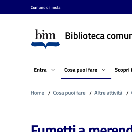
Vai al contenuto
Vai alla navigazione
Vai al footer
Comune di Imola
Biblioteca comun
Entra
Cosa puoi fare
Scopri 
Home
Cosa puoi fare
Altre attività
/
/
/
Salta al contenuto
Fumetti a meren