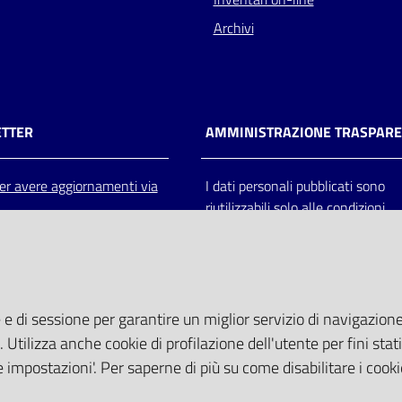
Archivi
TTER
AMMINISTRAZIONE TRASPAR
 per avere aggiornamenti via
I dati personali pubblicati sono
riutilizzabili solo alle condizioni
previste dalla direttiva comunitar
2003/98/CE e dal d.lgs. 36/200
 e di sessione per garantire un miglior servizio di navigazione 
. Utilizza anche cookie di profilazione dell'utente per fini stati
 impostazioni'. Per saperne di più su come disabilitare i cooki