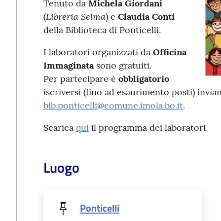
Tenuto da
Michela Giordani
Libreria Selma
(
) e
Claudia Conti
della Biblioteca di Ponticelli.
I laboratori organizzati da
Officina
Immaginata
sono gratuiti.
Per partecipare è
obbligatorio
iscriversi (fino ad esaurimento posti) invia
bib.ponticelli@comune.imola.bo.it
.
Scarica
qui
il programma dei laboratori.
Luogo
Ponticelli