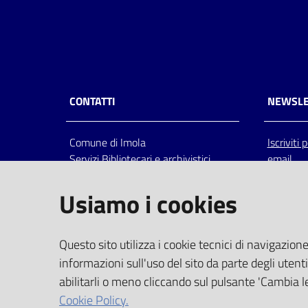
CONTATTI
NEWSLE
Comune di Imola
Iscriviti
Servizi Bibliotecari e archivistici
email
Via Emilia 80, 40026 Imola (Bo),
Italia
Usiamo i cookies
centralino: tel 0542.6026.36 fax
0542.602602
bim@comune.imola.bo.it
Questo sito utilizza i cookie tecnici di navigazione
PEC
informazioni sull'uso del sito da parte degli utenti
comune.imola@cert.provincia.bo.it
abilitarli o meno cliccando sul pulsante 'Cambia le
P.IVA 00523381200
Cookie Policy.
C.F. 00794470377