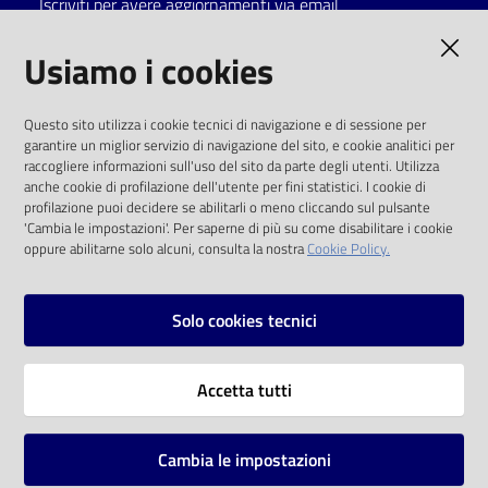
Iscriviti per avere aggiornamenti via email
Catalogo
AMMINISTRAZIONE TRASPARENTE
Usiamo i cookies
on line
I dati personali pubblicati sono riutilizzabili
Eventi
Questo sito utilizza i cookie tecnici di navigazione e di sessione per
solo alle condizioni previste dalla direttiva
garantire un miglior servizio di navigazione del sito, e cookie analitici per
comunitaria 2003/98/CE e dal d.lgs. 36/2006
raccogliere informazioni sull'uso del sito da parte degli utenti. Utilizza
Chiedi al
anche cookie di profilazione dell'utente per fini statistici. I cookie di
bibliotecario
SOCIAL
profilazione puoi decidere se abilitarli o meno cliccando sul pulsante
'Cambia le impostazioni'. Per saperne di più su come disabilitare i cookie
oppure abilitarne solo alcuni, consulta la nostra
Cookie Policy.
Avvisi
Facebook
Youtube
Instagram
Orari
Solo cookies tecnici
Vai alla pagina
Accetta tutti
Privacy
Note legali
Cambia le impostazioni