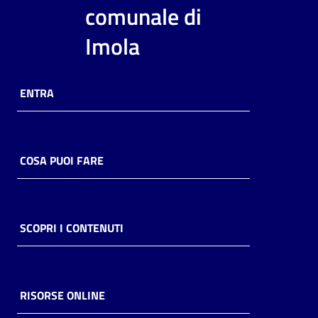
i
comunale di
contenuti
Imola
Risorse
ENTRA
online
COSA PUOI FARE
Casa
Piani
SCOPRI I CONTENUTI
Archivio
storico
RISORSE ONLINE
Decentrate