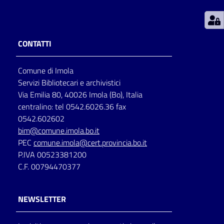
Patto
per
CONTATTI
la
lettura
Comune di Imola
Servizi Bibliotecari e archivistici
Via Emilia 80, 40026 Imola (Bo), Italia
Seguici
centralino: tel 0542.6026.36 fax
su
0542.602602
bim@comune.imola.bo.it
PEC
comune.imola@cert.provincia.bo.it
P.IVA 00523381200
C.F. 00794470377
NEWSLETTER