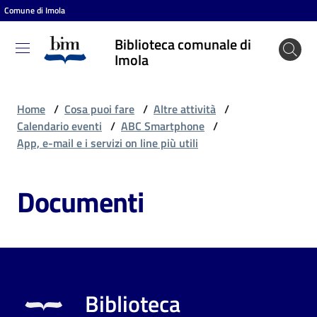
Comune di Imola
Vai al contenuto
Vai alla navigazione
Vai al footer
Biblioteca comunale di
Biblioteca
Imola
comunale
di Imola
Home
/
Cosa puoi fare
/
Altre attività
/
Calendario eventi
/
ABC Smartphone
/
App, e-mail e i servizi on line più utili
Entra
Documenti
Cosa
puoi
fare
Biblioteca
Scopri