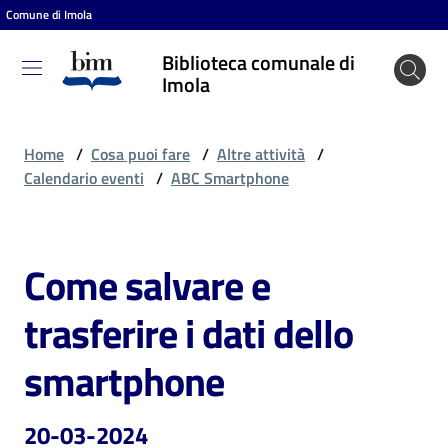
Comune di Imola
Vai al contenuto
Vai alla navigazione
Vai al footer
Biblioteca comunale di
Biblioteca
Imola
comunale
di Imola
Home
/
Cosa puoi fare
/
Altre attività
/
Calendario eventi
/
ABC Smartphone
Entra
Come salvare e
Salta al contenuto
Cosa
trasferire i dati dello
puoi
fare
smartphone
20-03-2024
Scopri