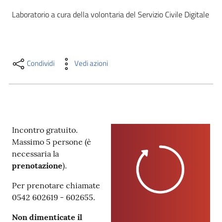
i
Laboratorio a cura della volontaria del Servizio Civile Digitale
contenuti
Risorse
Condividi
Vedi azioni
online
Incontro gratuito.
Massimo 5 persone (è
Casa
necessaria la
Piani
prenotazione
).
Archivio
Per prenotare chiamate
storico
0542 602619 - 602655.
Non dimenticate il
Decentrate