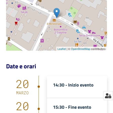
Catalogo
on line
Eventi
Chiedi al
bibliotecario
Leaflet
| ©
OpenStreetMap
contributors
Avvisi
Date e orari
Orari
20
14:30 -
Inizio evento
MARZO
20
15:30 -
Fine evento