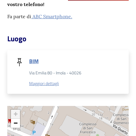
vostro telefono!
Patto
Fa parte di
ABC Smartphone.
per
la
Luogo
lettura
BIM
Seguici
su
Via Emilia 80 - Imola - 40026
Maggiori dettagli
+
−