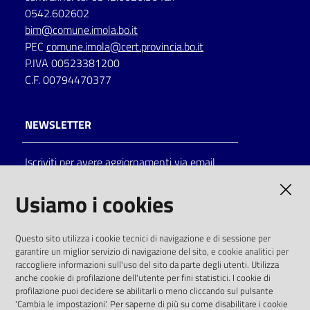
0542.602602
bim@comune.imola.bo.it
PEC
comune.imola@cert.provincia.bo.it
P.IVA 00523381200
C.F. 00794470377
NEWSLETTER
Iscriviti per avere aggiornamenti via email
AMMINISTRAZIONE TRASPARENTE
Usiamo i cookies
I dati personali pubblicati sono riutilizzabili
Questo sito utilizza i cookie tecnici di navigazione e di sessione per
solo alle condizioni previste dalla direttiva
garantire un miglior servizio di navigazione del sito, e cookie analitici per
comunitaria 2003/98/CE e dal d.lgs. 36/2006
raccogliere informazioni sull'uso del sito da parte degli utenti. Utilizza
anche cookie di profilazione dell'utente per fini statistici. I cookie di
SOCIAL
profilazione puoi decidere se abilitarli o meno cliccando sul pulsante
'Cambia le impostazioni'. Per saperne di più su come disabilitare i cookie