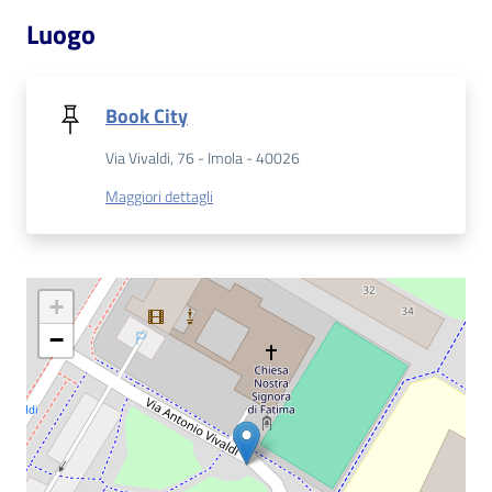
Luogo
Patto
per
la
Book City
lettura
Via Vivaldi, 76 - Imola - 40026
Maggiori dettagli
Seguici
su
+
−