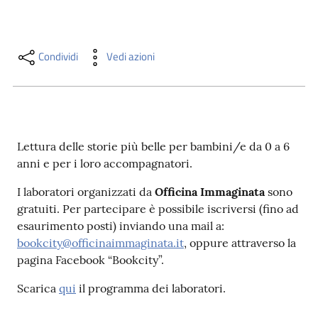
i
contenuti
Condividi
Vedi azioni
Risorse
online
Lettura delle storie più belle per bambini/e da 0 a 6
anni e per i loro accompagnatori.
I laboratori organizzati da
Officina Immaginata
sono
Casa
gratuiti. Per partecipare è possibile iscriversi (fino ad
Piani
esaurimento posti) inviando una mail a:
bookcity@officinaimmaginata.it
, oppure attraverso la
Archivio
pagina Facebook “Bookcity”.
storico
Scarica
qui
il programma dei laboratori.
Decentrate