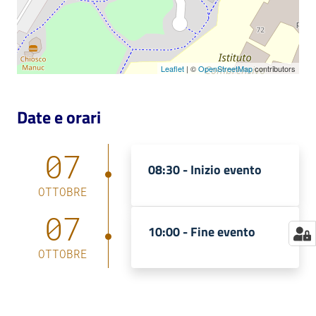
Catalogo
on line
Leaflet
| ©
OpenStreetMap
contributors
Eventi
Date e orari
Chiedi al
bibliotecario
07
Avvisi
08:30 -
Inizio evento
OTTOBRE
Orari
07
10:00 -
Fine evento
OTTOBRE