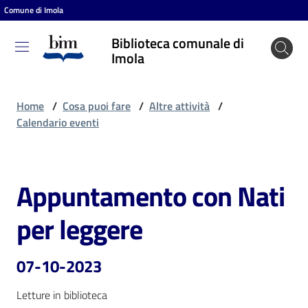
Comune di Imola
Vai al contenuto
Vai alla navigazione
Vai al footer
Biblioteca comunale di
Biblioteca
Imola
comunale
di Imola
Home
/
Cosa puoi fare
/
Altre attività
/
Calendario eventi
Entra
Appuntamento con Nati
Salta al contenuto
Cosa
per leggere
puoi
fare
07-10-2023
Letture in biblioteca
Scopri