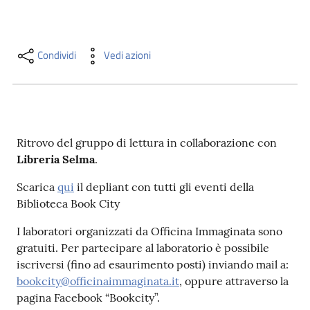
i
contenuti
Condividi
Vedi azioni
Risorse
online
Ritrovo del gruppo di lettura in collaborazione con
Libreria Selma
.
Scarica
qui
il depliant con tutti gli eventi della
Casa
Biblioteca Book City
Piani
I laboratori organizzati da Officina Immaginata sono
gratuiti. Per partecipare al laboratorio è possibile
Archivio
iscriversi (fino ad esaurimento posti) inviando mail a:
storico
bookcity@officinaimmaginata.it
, oppure attraverso la
pagina Facebook “Bookcity”.
Decentrate