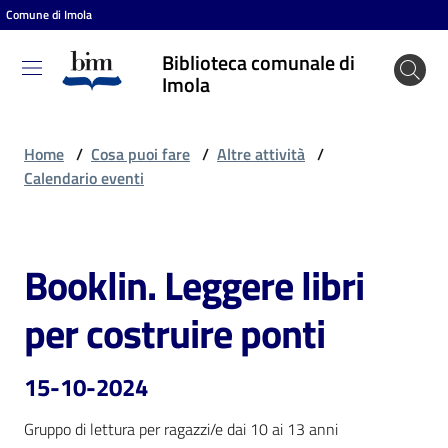
Comune di Imola
Vai al contenuto
Vai alla navigazione
Vai al footer
Biblioteca comunale di
Biblioteca
Imola
comunale
di Imola
Home
/
Cosa puoi fare
/
Altre attività
/
Calendario eventi
Entra
Booklin. Leggere libri
Salta al contenuto
Cosa
per costruire ponti
puoi
fare
15-10-2024
Gruppo di lettura per ragazzi/e dai 10 ai 13 anni
Scopri