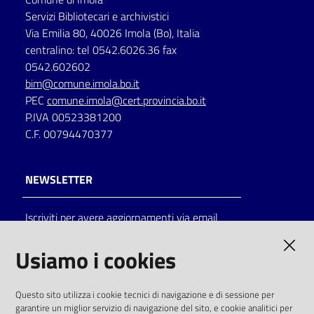
Servizi Bibliotecari e archivistici
Via Emilia 80, 40026 Imola (Bo), Italia
centralino: tel 0542.6026.36 fax
0542.602602
bim@comune.imola.bo.it
PEC
comune.imola@cert.provincia.bo.it
P.IVA 00523381200
C.F. 00794470377
NEWSLETTER
Iscriviti per avere aggiornamenti via email
AMMINISTRAZIONE TRASPARENTE
Usiamo i cookies
I dati personali pubblicati sono riutilizzabili
Questo sito utilizza i cookie tecnici di navigazione e di sessione per
solo alle condizioni previste dalla direttiva
garantire un miglior servizio di navigazione del sito, e cookie analitici per