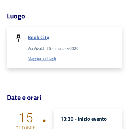
Luogo
Patto
per
la
lettura
Book City
Via Vivaldi, 76 - Imola - 40026
Maggiori dettagli
Seguici
su
Date e orari
15
13:30 -
Inizio evento
OTTOBRE