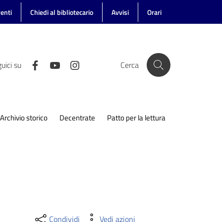
enti
Chiedi al bibliotecario
Avvisi
Orari
uici su
Cerca
Archivio storico
Decentrate
Patto per la lettura
Condividi
Vedi azioni