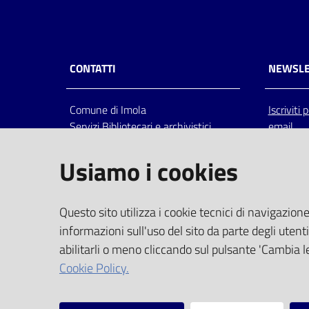
CONTATTI
NEWSLE
Comune di Imola
Iscriviti
Servizi Bibliotecari e archivistici
email
Via Emilia 80, 40026 Imola (Bo),
Italia
Usiamo i cookies
centralino: tel 0542.6026.36 fax
0542.602602
bim@comune.imola.bo.it
Questo sito utilizza i cookie tecnici di navigazione
PEC
informazioni sull'uso del sito da parte degli utenti
comune.imola@cert.provincia.bo.it
abilitarli o meno cliccando sul pulsante 'Cambia le
P.IVA 00523381200
Cookie Policy.
C.F. 00794470377