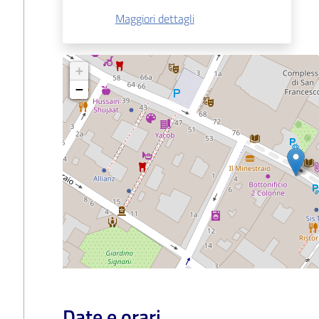
Maggiori dettagli
+
−
Date e orari