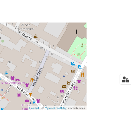
Leaflet
| ©
OpenStreetMap
contributors