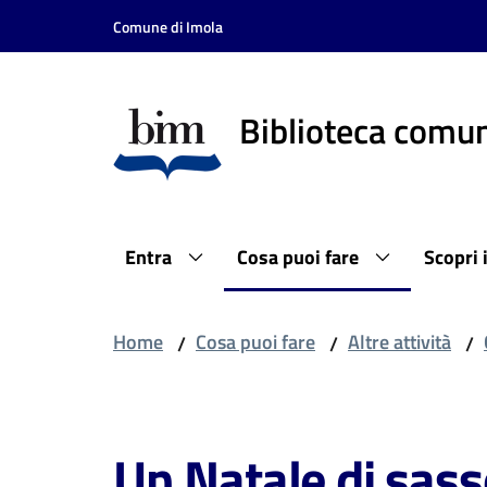
Vai al contenuto
Vai alla navigazione
Vai al footer
Comune di Imola
Biblioteca comun
Entra
Cosa puoi fare
Scopri 
Home
Cosa puoi fare
Altre attività
/
/
/
Salta al contenuto
Un Natale di sas