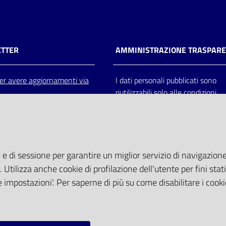
TTER
AMMINISTRAZIONE TRASPAR
 per avere aggiornamenti via
I dati personali pubblicati sono
riutilizzabili solo alle condizioni
previste dalla direttiva comunitar
2003/98/CE e dal d.lgs. 36/200
 e di sessione per garantire un miglior servizio di navigazione 
. Utilizza anche cookie di profilazione dell'utente per fini stati
 impostazioni'. Per saperne di più su come disabilitare i cooki