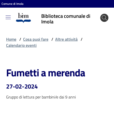
Comune di Imola
Vai al contenuto
Vai alla navigazione
Vai al footer
Biblioteca comunale di
Biblioteca
Imola
comunale
di Imola
Home
/
Cosa puoi fare
/
Altre attività
/
Calendario eventi
Entra
Fumetti a merenda
Salta al contenuto
Cosa
puoi
27-02-2024
fare
Gruppo di lettura per bambini/e dai 9 anni
Scopri