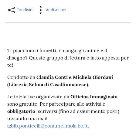
i
contenuti
Condividi
Vedi azioni
Risorse
online
Ti piacciono i fumetti, i manga, gli anime e il
disegno? Questo gruppo di lettura è fatto apposta per
te!
Condotto da
Claudia Conti e Michela Giordani
(Libreria Selma di Casalfiumanese).
Casa
Piani
Le iniziative organizzate da
Officina Immaginata
sono gratuite. Per partecipare alle attività è
Archivio
obbligatorio
iscriversi (fino ad esaurimento posti)
storico
inviando una mail
a:
bib.ponticelli@comune.imola.bo.it
.
Decentrate