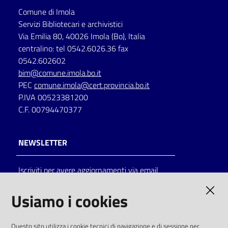
Comune di Imola
Servizi Bibliotecari e archivistici
Via Emilia 80, 40026 Imola (Bo), Italia
centralino: tel 0542.6026.36 fax
0542.602602
bim@comune.imola.bo.it
PEC
comune.imola@cert.provincia.bo.it
P.IVA 00523381200
C.F. 00794470377
NEWSLETTER
Iscriviti per avere aggiornamenti via email
AMMINISTRAZIONE TRASPARENTE
Usiamo i cookies
I dati personali pubblicati sono riutilizzabili
Questo sito utilizza i cookie tecnici di navigazione e di sessione per