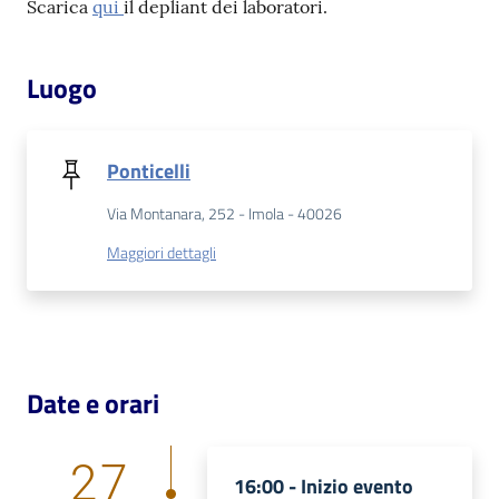
Scarica
qui
il depliant dei laboratori.
Patto
Luogo
per
la
lettura
Ponticelli
Via Montanara, 252 - Imola - 40026
Seguici
Maggiori dettagli
su
Date e orari
27
16:00 -
Inizio evento