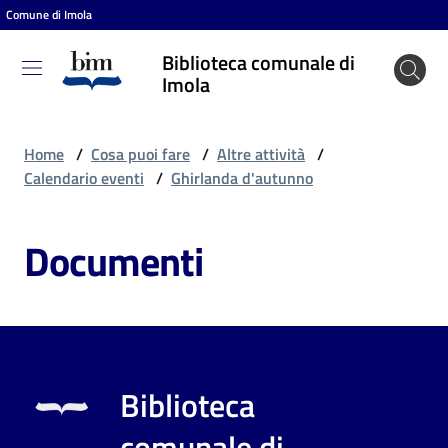
Comune di Imola
Vai al contenuto
Vai alla navigazione
Vai al footer
Biblioteca comunale di
Biblioteca
Imola
comunale
di Imola
Home
/
Cosa puoi fare
/
Altre attività
/
Calendario eventi
/
Ghirlanda d'autunno
Entra
Documenti
Cosa
puoi
fare
Biblioteca
Scopri
comunale di