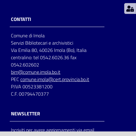
Patto
CONTATTI
per
la
Comune di Imola
lettura
Servizi Bibliotecari e archivistici
Via Emilia 80, 40026 Imola (Bo), Italia
centralino: tel 0542.6026.36 fax
Seguici
0542.602602
su
bim@comune.imola.bo.it
PEC
comune.imola@cert.provincia.bo.it
P.IVA 00523381200
C.F. 00794470377
NEWSLETTER
Iscriviti per avere aggiornamenti via email