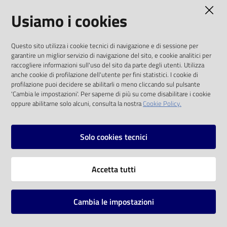
AMMINISTRAZIONE TRASPARENTE
Usiamo i cookies
Catalogo
on line
I dati personali pubblicati sono riutilizzabili
Questo sito utilizza i cookie tecnici di navigazione e di sessione per
solo alle condizioni previste dalla direttiva
Eventi
garantire un miglior servizio di navigazione del sito, e cookie analitici per
comunitaria 2003/98/CE e dal d.lgs. 36/2006
raccogliere informazioni sull'uso del sito da parte degli utenti. Utilizza
anche cookie di profilazione dell'utente per fini statistici. I cookie di
Chiedi al
SOCIAL
profilazione puoi decidere se abilitarli o meno cliccando sul pulsante
bibliotecario
'Cambia le impostazioni'. Per saperne di più su come disabilitare i cookie
oppure abilitarne solo alcuni, consulta la nostra
Cookie Policy.
Facebook
Youtube
Instagram
Avvisi
Solo cookies tecnici
Orari
Vai alla pagina
Accetta tutti
Privacy
Note legali
Cambia le impostazioni
Mappa del sito