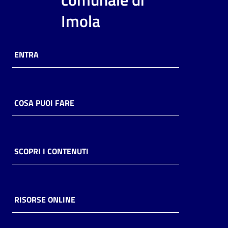
i
Imola
contenuti
ENTRA
Risorse
online
COSA PUOI FARE
Casa
SCOPRI I CONTENUTI
Piani
Archivio
storico
RISORSE ONLINE
Decentrate