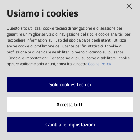
AMMINISTRAZIONE TRASPARENTE
Usiamo i cookies
Catalogo
on line
I dati personali pubblicati sono riutilizzabili
Questo sito utilizza i cookie tecnici di navigazione e di sessione per
solo alle condizioni previste dalla direttiva
Eventi
garantire un miglior servizio di navigazione del sito, e cookie analitici per
comunitaria 2003/98/CE e dal d.lgs. 36/2006
raccogliere informazioni sull'uso del sito da parte degli utenti. Utilizza
anche cookie di profilazione dell'utente per fini statistici. I cookie di
Chiedi al
SOCIAL
profilazione puoi decidere se abilitarli o meno cliccando sul pulsante
bibliotecario
'Cambia le impostazioni'. Per saperne di più su come disabilitare i cookie
oppure abilitarne solo alcuni, consulta la nostra
Cookie Policy.
Facebook
Youtube
Instagram
Avvisi
Solo cookies tecnici
Orari
Vai alla pagina
Accetta tutti
Privacy
Note legali
Cambia le impostazioni
Mappa del sito