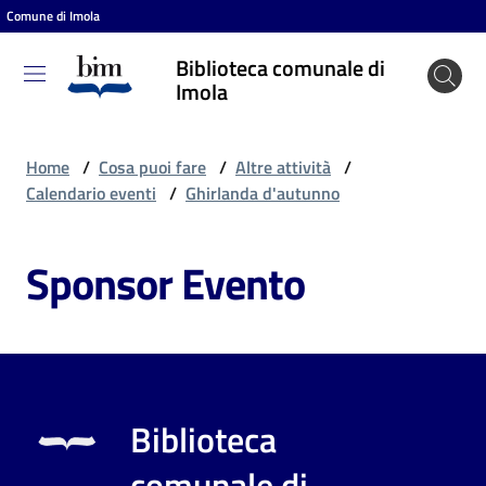
Comune di Imola
Vai al contenuto
Vai alla navigazione
Vai al footer
Biblioteca comunale di
Biblioteca
Imola
comunale
di Imola
Home
/
Cosa puoi fare
/
Altre attività
/
Calendario eventi
/
Ghirlanda d'autunno
Entra
Sponsor Evento
Cosa
puoi
fare
Biblioteca
Scopri
comunale di