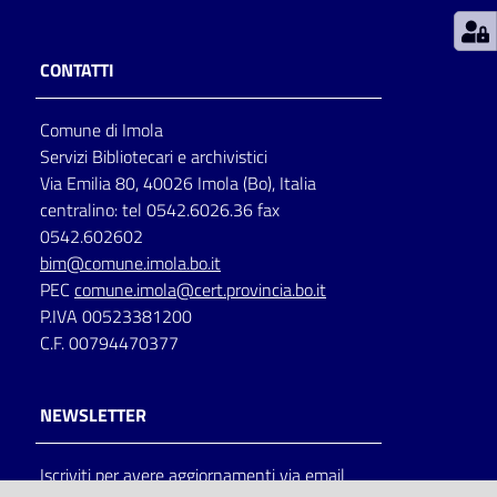
Patto
CONTATTI
per
la
Comune di Imola
lettura
Servizi Bibliotecari e archivistici
Via Emilia 80, 40026 Imola (Bo), Italia
centralino: tel 0542.6026.36 fax
Seguici
0542.602602
su
bim@comune.imola.bo.it
PEC
comune.imola@cert.provincia.bo.it
P.IVA 00523381200
C.F. 00794470377
NEWSLETTER
Iscriviti per avere aggiornamenti via email