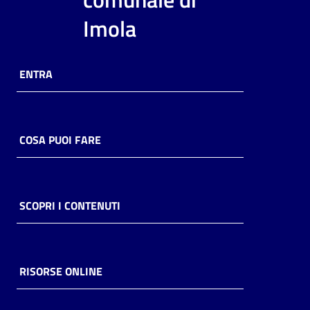
i
Imola
contenuti
ENTRA
Risorse
online
COSA PUOI FARE
Casa
SCOPRI I CONTENUTI
Piani
Archivio
storico
RISORSE ONLINE
Decentrate