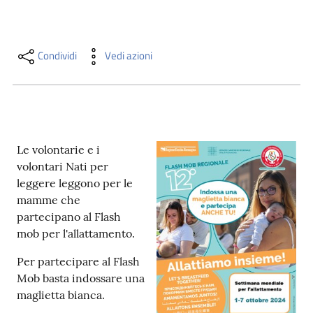
i
contenuti
Condividi
Vedi azioni
Risorse
online
Le volontarie e i
volontari Nati per
leggere leggono per le
mamme che
Casa
partecipano al Flash
Piani
mob per l'allattamento.
Archivio
Per partecipare al Flash
storico
Mob basta indossare una
maglietta bianca.
Decentrate