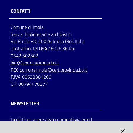
CONTATTI
Comune di Imola
Servizi Bibliotecari e archivistici
Via Emilia 80, 40026 Imola (Bo), Italia
centralino: tel 0542.6026.36 fax
0542.602602
bim@comune.imola.bo.it
PEC
comune.imola@cert.provincia.bo.it
P.IVA 00523381200
C.F. 00794470377
NEWSLETTER
Iscriviti per avere aggiornamenti via email
AMMINISTRAZIONE TRASPARENTE