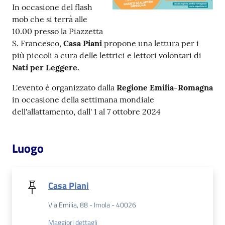
In occasione del flash
mob che si terrà alle
Patto
10.00 presso la Piazzetta
per
S. Francesco,
Casa Piani
propone una lettura per i
la
più piccoli a cura delle lettrici e lettori volontari di
lettura
Nati per Leggere.
L'evento è organizzato dalla
Regione Emilia-Romagna
in occasione della settimana mondiale
Seguici
dell'allattamento, dall' 1 al 7 ottobre 2024
su
Luogo
Casa Piani
Via Emilia, 88 - Imola - 40026
Maggiori dettagli