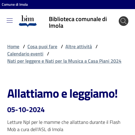
Comune di Imola
Vai al contenuto
Vai alla navigazione
Vai al footer
Biblioteca comunale di
Biblioteca
Imola
comunale
di Imola
Home
/
Cosa puoi fare
/
Altre attività
/
Calendario eventi
/
Nati per leggere e Nati per la Musica a Casa Piani 2024
Entra
Allattiamo e leggiamo!
Salta al contenuto
Cosa
puoi
fare
05-10-2024
Letture Npl per le mamme che allattano durante il Flash 
Mob a cura dell'ASL di Imola
Scopri