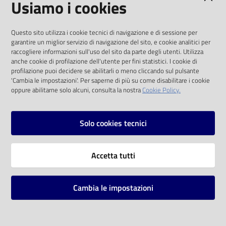
Usiamo i cookies
I dati personali pubblicati sono riutilizzabili
Questo sito utilizza i cookie tecnici di navigazione e di sessione per
solo alle condizioni previste dalla direttiva
garantire un miglior servizio di navigazione del sito, e cookie analitici per
comunitaria 2003/98/CE e dal d.lgs. 36/2006
raccogliere informazioni sull'uso del sito da parte degli utenti. Utilizza
anche cookie di profilazione dell'utente per fini statistici. I cookie di
SOCIAL
profilazione puoi decidere se abilitarli o meno cliccando sul pulsante
'Cambia le impostazioni'. Per saperne di più su come disabilitare i cookie
oppure abilitarne solo alcuni, consulta la nostra
Cookie Policy.
Facebook
Youtube
Instagram
Solo cookies tecnici
Vai alla pagina
Accetta tutti
Privacy
Note legali
Cambia le impostazioni
Mappa del sito
Impostazioni cookie