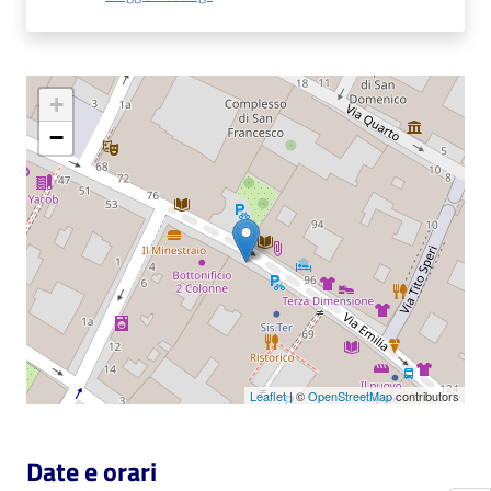
Catalogo
on line
+
Eventi
−
Chiedi al
bibliotecario
Avvisi
Orari
Leaflet
| ©
OpenStreetMap
contributors
Date e orari