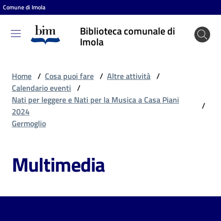
Comune di Imola
Vai al contenuto
Vai alla navigazione
Vai al footer
Biblioteca comunale di
Biblioteca
Imola
comunale
di Imola
Home
/
Cosa puoi fare
/
Altre attività
/
Calendario eventi
/
Nati per leggere e Nati per la Musica a Casa Piani
/
Entra
2024
Germoglio
Cosa
Multimedia
puoi
fare
Scopri