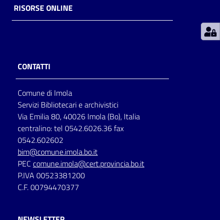
RISORSE ONLINE
Patto
per
la
lettura
CONTATTI
Comune di Imola
Seguici
Servizi Bibliotecari e archivistici
su
Via Emilia 80, 40026 Imola (Bo), Italia
centralino: tel 0542.6026.36 fax
0542.602602
bim@comune.imola.bo.it
PEC
comune.imola@cert.provincia.bo.it
P.IVA 00523381200
C.F. 00794470377
NEWSLETTER