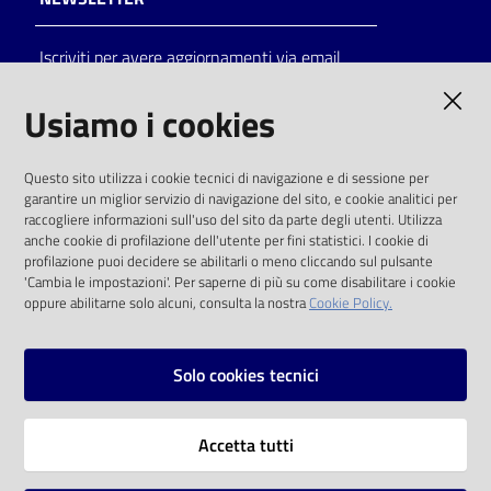
Catalogo
Iscriviti per avere aggiornamenti via email
on line
AMMINISTRAZIONE TRASPARENTE
Usiamo i cookies
Eventi
I dati personali pubblicati sono riutilizzabili
Chiedi al
Questo sito utilizza i cookie tecnici di navigazione e di sessione per
solo alle condizioni previste dalla direttiva
garantire un miglior servizio di navigazione del sito, e cookie analitici per
bibliotecario
comunitaria 2003/98/CE e dal d.lgs. 36/2006
raccogliere informazioni sull'uso del sito da parte degli utenti. Utilizza
anche cookie di profilazione dell'utente per fini statistici. I cookie di
Avvisi
SOCIAL
profilazione puoi decidere se abilitarli o meno cliccando sul pulsante
'Cambia le impostazioni'. Per saperne di più su come disabilitare i cookie
oppure abilitarne solo alcuni, consulta la nostra
Cookie Policy.
Orari
Facebook
Youtube
Instagram
Solo cookies tecnici
Vai alla pagina
Accetta tutti
Privacy