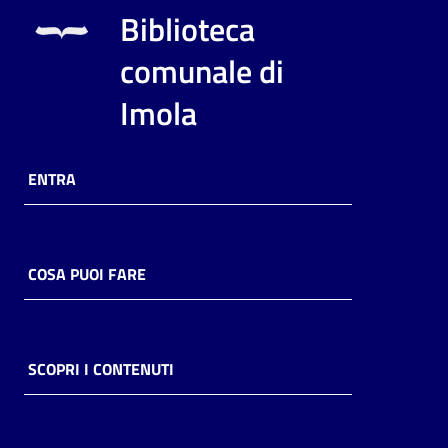
i
Biblioteca
contenuti
comunale di
Imola
Risorse
online
ENTRA
COSA PUOI FARE
Casa
Piani
Archivio
SCOPRI I CONTENUTI
storico
Decentrate