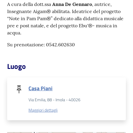
A cura della dott.ssa
Anna De Gennaro
, autrice,
Insegnante Aigam® abilitata. Ideatrice del progetto
Patto
“Note in Pam Pam®” dedicato alla didattica musicale
per
pre e post natale, e del progetto Ebu'®- musica in
la
acqua.
lettura
Su prenotazione: 0542.602630
Seguici
Luogo
su
Casa Piani
Via Emilia, 88 - Imola - 40026
Maggiori dettagli