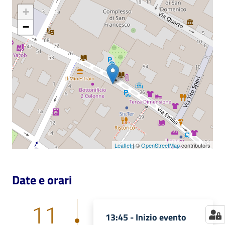
+
Catalogo
−
on line
Eventi
Chiedi al
bibliotecario
Avvisi
Orari
Leaflet
| ©
OpenStreetMap
contributors
Date e orari
11
13:45 -
Inizio evento