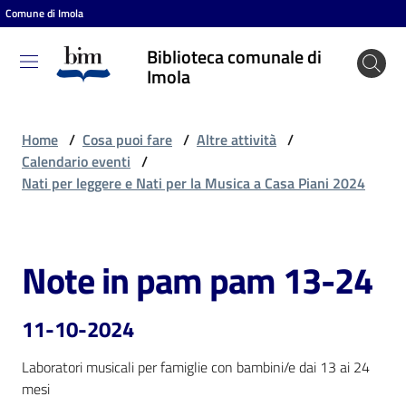
Comune di Imola
Vai al contenuto
Vai alla navigazione
Vai al footer
Biblioteca comunale di
Biblioteca
Imola
comunale
di Imola
Home
/
Cosa puoi fare
/
Altre attività
/
Calendario eventi
/
Nati per leggere e Nati per la Musica a Casa Piani 2024
Entra
Note in pam pam 13-24
Salta al contenuto
Cosa
puoi
fare
11-10-2024
Laboratori musicali per famiglie con bambini/e dai 13 ai 24 
mesi
Scopri