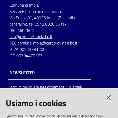
Comune di Imola
Servizi Bibliotecari e archivistici
Via Emilia 80, 40026 Imola (Bo), Italia
centralino: tel 0542.6026.36 fax
0542.602602
bim@comune.imola.bo.it
PEC
comune.imola@cert.provincia.bo.it
P.IVA 00523381200
C.F. 00794470377
NEWSLETTER
Iscriviti per avere aggiornamenti via email
AMMINISTRAZIONE TRASPARENTE
Usiamo i cookies
I dati personali pubblicati sono riutilizzabili
Questo sito utilizza i cookie tecnici di navigazione e di sessione per