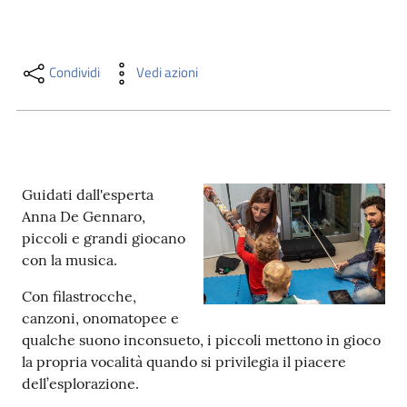
i
contenuti
Condividi
Vedi azioni
Risorse
online
Guidati dall'esperta
Anna De Gennaro,
piccoli e grandi giocano
con la musica.
Casa
Piani
Con filastrocche,
canzoni, onomatopee e
Archivio
qualche suono inconsueto, i piccoli mettono in gioco
storico
la propria vocalità quando si privilegia il piacere
dell’esplorazione.
Decentrate