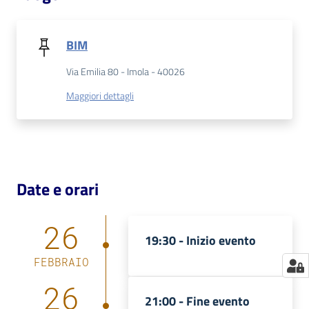
Catalogo
on line
BIM
Via Emilia 80 - Imola - 40026
Eventi
Maggiori dettagli
Chiedi al
bibliotecario
Avvisi
Date e orari
Orari
26
19:30 -
Inizio evento
FEBBRAIO
26
21:00 -
Fine evento