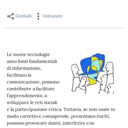
i
contenuti
Condividi
Vedi azioni
Risorse
online
Le nuove tecnologie
sono fonti fondamentali
di informazione,
facilitano la
comunicazione, possono
Casa
contribuire a facilitare
Piani
l’apprendimento, a
sviluppare le reti sociali
Archivio
e la partecipazione civica. Tuttavia, se non usate in
storico
modo corretto e consapevole, presentano rischi,
possono provocare danni, interferire con
Decentrate