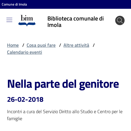
Comune di Imola
Vai al contenuto
Vai alla navigazione
Vai al footer
Biblioteca comunale di
Biblioteca
Imola
comunale
di Imola
Home
/
Cosa puoi fare
/
Altre attività
/
Calendario eventi
Entra
Nella parte del genitore
Salta al contenuto
Cosa
puoi
26-02-2018
fare
Incontri a cura del Servizio Diritto allo Studio e Centro per le 
famiglie
Scopri