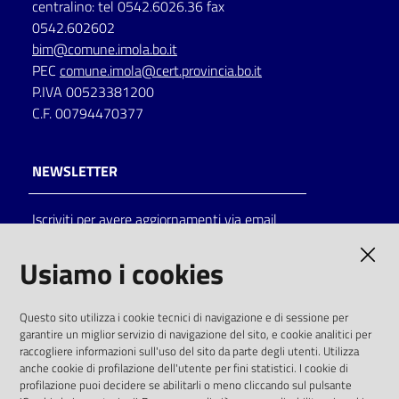
centralino: tel 0542.6026.36 fax
0542.602602
bim@comune.imola.bo.it
PEC
comune.imola@cert.provincia.bo.it
P.IVA 00523381200
C.F. 00794470377
NEWSLETTER
Iscriviti per avere aggiornamenti via email
AMMINISTRAZIONE TRASPARENTE
Usiamo i cookies
I dati personali pubblicati sono riutilizzabili
Questo sito utilizza i cookie tecnici di navigazione e di sessione per
solo alle condizioni previste dalla direttiva
garantire un miglior servizio di navigazione del sito, e cookie analitici per
comunitaria 2003/98/CE e dal d.lgs. 36/2006
raccogliere informazioni sull'uso del sito da parte degli utenti. Utilizza
anche cookie di profilazione dell'utente per fini statistici. I cookie di
SOCIAL
profilazione puoi decidere se abilitarli o meno cliccando sul pulsante