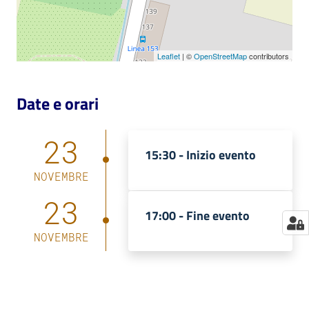
Catalogo
on line
Leaflet
| ©
OpenStreetMap
contributors
Eventi
Date e orari
Chiedi al
bibliotecario
23
15:30 -
Inizio evento
Avvisi
NOVEMBRE
Orari
23
17:00 -
Fine evento
NOVEMBRE