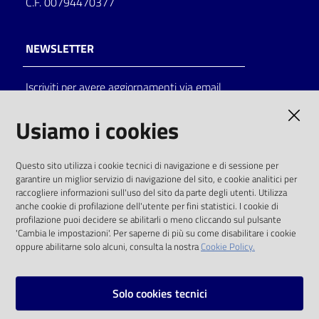
C.F. 00794470377
NEWSLETTER
Iscriviti per avere aggiornamenti via email
AMMINISTRAZIONE TRASPARENTE
Usiamo i cookies
I dati personali pubblicati sono riutilizzabili
Questo sito utilizza i cookie tecnici di navigazione e di sessione per
solo alle condizioni previste dalla direttiva
garantire un miglior servizio di navigazione del sito, e cookie analitici per
comunitaria 2003/98/CE e dal d.lgs. 36/2006
raccogliere informazioni sull'uso del sito da parte degli utenti. Utilizza
anche cookie di profilazione dell'utente per fini statistici. I cookie di
SOCIAL
profilazione puoi decidere se abilitarli o meno cliccando sul pulsante
'Cambia le impostazioni'. Per saperne di più su come disabilitare i cookie
oppure abilitarne solo alcuni, consulta la nostra
Cookie Policy.
Facebook
Youtube
Instagram
Solo cookies tecnici