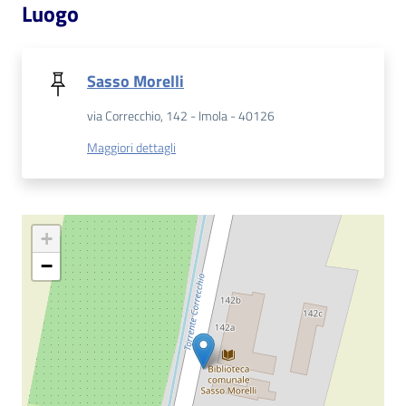
Luogo
Patto
per
Sasso Morelli
la
lettura
via Correcchio, 142 - Imola - 40126
Maggiori dettagli
Seguici
su
+
−