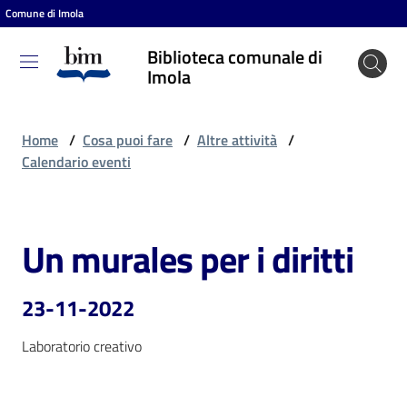
Comune di Imola
Vai al contenuto
Vai alla navigazione
Vai al footer
Biblioteca comunale di
Biblioteca
Imola
comunale
di Imola
Home
/
Cosa puoi fare
/
Altre attività
/
Calendario eventi
Entra
Un murales per i diritti
Salta al contenuto
Cosa
puoi
23-11-2022
fare
Laboratorio creativo
Scopri