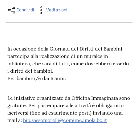
i
contenuti
Condividi
Vedi azioni
Risorse
online
In occasione della Giornata dei Diritti dei Bambini,
partecipa alla realizzazione di un murales in
biblioteca, che sarà di tutti, come dovrebbero esserlo
i diritti dei bambini.
Per bambini/e dai 6 anni.
Casa
Piani
Le iniziative organizzate da Officina Immaginata sono
gratuite. Per partecipare alle attività è obbligatorio
Archivio
iscriversi (fino ad esaurimento posti) inviando una
storico
mail a:
bib.sassomorelli@comune.imola.bo.it
Decentrate