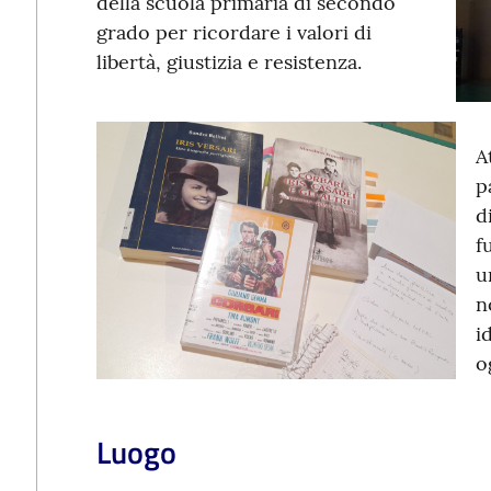
della scuola primaria di secondo
grado per ricordare i valori di
libertà, giustizia e resistenza.
A
p
d
f
u
n
i
o
Luogo