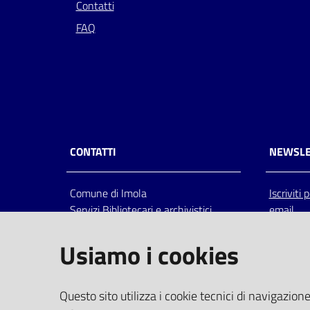
Contatti
FAQ
CONTATTI
NEWSLE
Comune di Imola
Iscriviti
Servizi Bibliotecari e archivistici
email
Via Emilia 80, 40026 Imola (Bo),
Italia
Usiamo i cookies
centralino: tel 0542.6026.36 fax
0542.602602
bim@comune.imola.bo.it
Questo sito utilizza i cookie tecnici di navigazione
PEC