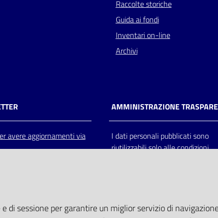
Raccolte storiche
Guida ai fondi
Inventari on-line
Archivi
TTER
AMMINISTRAZIONE TRASPAR
 per avere aggiornamenti via
I dati personali pubblicati sono
riutilizzabili solo alle condizioni
previste dalla direttiva comunitar
2003/98/CE e dal d.lgs. 36/200
 e di sessione per garantire un miglior servizio di navigazione 