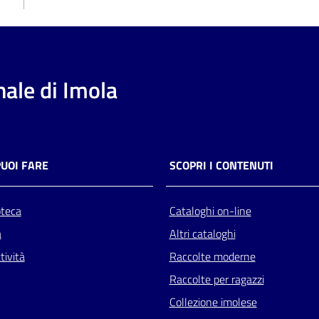
ale di Imola
PUOI FARE
SCOPRI I CONTENUTI
oteca
Cataloghi on-line
a
Altri cataloghi
tività
Raccolte moderne
Raccolte per ragazzi
Collezione imolese