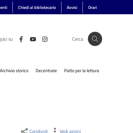
enti
Chiedi al bibliotecario
Avvisi
Orari
uici su
Cerca
Archivio storico
Decentrate
Patto per la lettura
Condividi
Vedi azioni