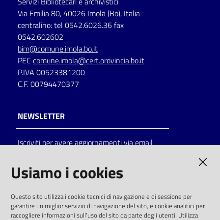
Servizi Bibliotecari e archivistici
Via Emilia 80, 40026 Imola (Bo), Italia
centralino: tel 0542.6026.36 fax
0542.602602
bim@comune.imola.bo.it
PEC
comune.imola@cert.provincia.bo.it
P.IVA 00523381200
C.F. 00794470377
NEWSLETTER
Iscriviti per avere aggiornamenti via email
AMMINISTRAZIONE TRASPARENTE
Usiamo i cookies
I dati personali pubblicati sono riutilizzabili
Questo sito utilizza i cookie tecnici di navigazione e di sessione per
solo alle condizioni previste dalla direttiva
garantire un miglior servizio di navigazione del sito, e cookie analitici per
comunitaria 2003/98/CE e dal d.lgs. 36/2006
raccogliere informazioni sull'uso del sito da parte degli utenti. Utilizza