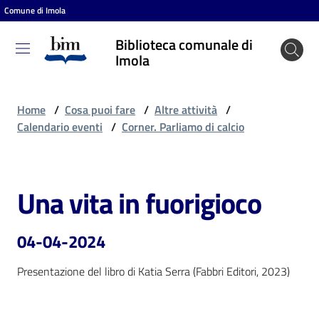
Comune di Imola
Vai al contenuto
Vai alla navigazione
Vai al footer
Biblioteca comunale di
Biblioteca
Imola
comunale
di Imola
Home
/
Cosa puoi fare
/
Altre attività
/
Calendario eventi
/
Corner. Parliamo di calcio
Entra
Una vita in fuorigioco
Salta al contenuto
Cosa
puoi
04-04-2024
fare
Presentazione del libro di Katia Serra (Fabbri Editori, 2023)
Scopri