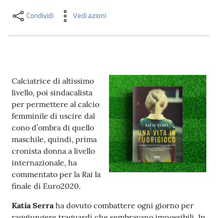
i
contenuti
Condividi
Vedi azioni
Risorse
online
Calciatrice di altissimo
livello, poi sindacalista
per permettere al calcio
femminile di uscire dal
cono d’ombra di quello
maschile, quindi, prima
Casa
cronista donna a livello
Piani
internazionale, ha
commentato per la Rai la
Archivio
finale di Euro2020.
storico
Katia Serra
ha dovuto combattere ogni giorno per
Decentrate
raggiungere traguardi che sembravano impossibili. In