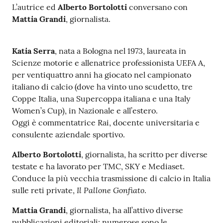
L’autrice ed
Alberto Bortolotti
conversano con
Catalogo
Mattia Grandi
, giornalista.
on line
Katia Serra
, nata a Bologna nel 1973, laureata in
Eventi
Scienze motorie e allenatrice professionista UEFA A,
per ventiquattro anni ha giocato nel campionato
Chiedi al
italiano di calcio (dove ha vinto uno scudetto, tre
bibliotecario
Coppe Italia, una Supercoppa italiana e una Italy
Women’s Cup), in Nazionale e all’estero.
Avvisi
Oggi è commentatrice Rai, docente universitaria e
consulente aziendale sportivo.
Orari
Alberto Bortolotti
, giornalista, ha scritto per diverse
testate e ha lavorato per TMC, SKY e Mediaset.
Conduce la più vecchia trasmissione di calcio in Italia
Il Pallone Gonfiato
sulle reti private,
.
Mattia Grandi
, giornalista, ha all’attivo diverse
pubblicazioni editoriali; numerose sono le