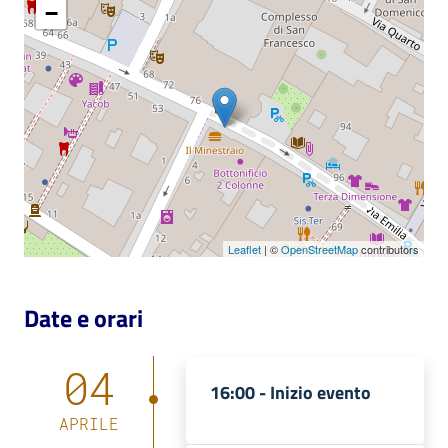
−
Leaflet
| ©
OpenStreetMap
contributors
Date e orari
04
16:00 -
Inizio evento
APRILE