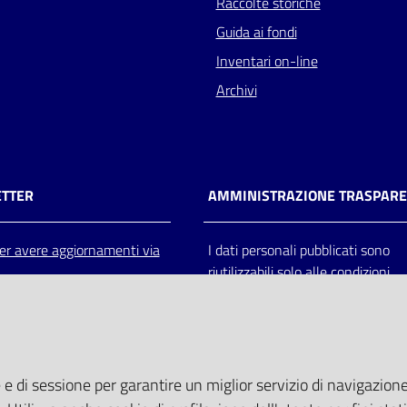
Raccolte storiche
Guida ai fondi
Inventari on-line
Archivi
TTER
AMMINISTRAZIONE TRASPAR
 per avere aggiornamenti via
I dati personali pubblicati sono
riutilizzabili solo alle condizioni
previste dalla direttiva comunitar
2003/98/CE e dal d.lgs. 36/200
 e di sessione per garantire un miglior servizio di navigazione 