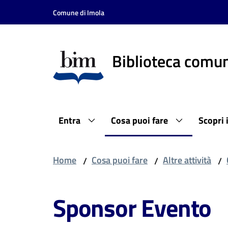
Vai al contenuto
Vai alla navigazione
Vai al footer
Comune di Imola
Biblioteca comun
Entra
Cosa puoi fare
Scopri 
Home
Cosa puoi fare
Altre attività
/
/
/
Sponsor Evento