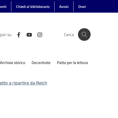
enti
Chiedi al bibliotecario
Avvisi
Orari
uici su
Cerca
Archivio storico
Decentrate
Patto per la lettura
tto a ripartire da Reich