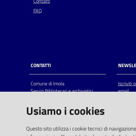
Contatti
FAQ
CONTATTI
NEWSLE
Comune di Imola
Iscriviti
Servizi Bibliotecari e archivistici
email
Via Emilia 80, 40026 Imola (Bo),
Italia
Usiamo i cookies
centralino: tel 0542.6026.36 fax
0542.602602
bim@comune.imola.bo.it
Questo sito utilizza i cookie tecnici di navigazione
PEC