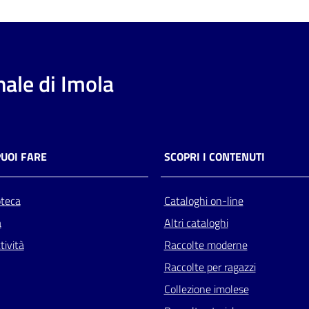
ale di Imola
PUOI FARE
SCOPRI I CONTENUTI
oteca
Cataloghi on-line
a
Altri cataloghi
tività
Raccolte moderne
Raccolte per ragazzi
Collezione imolese