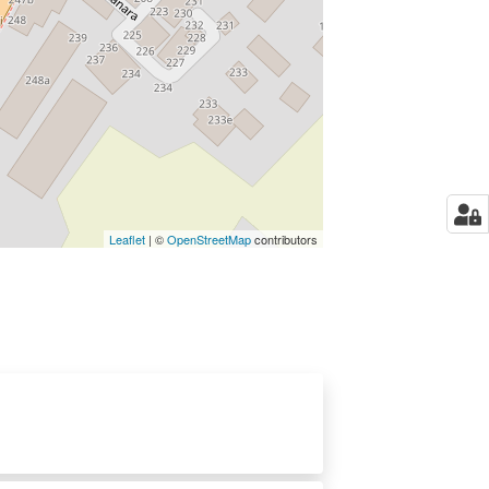
Leaflet
| ©
OpenStreetMap
contributors