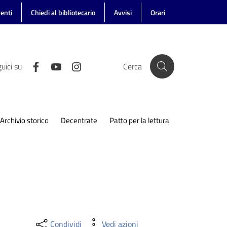
enti
Chiedi al bibliotecario
Avvisi
Orari
uici su
Cerca
Archivio storico
Decentrate
Patto per la lettura
Condividi
Vedi azioni