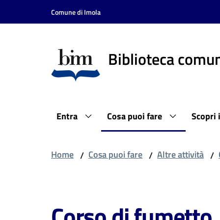
Vai al contenuto
Vai alla navigazione
Vai al footer
Comune di Imola
Biblioteca comun
Entra
Cosa puoi fare
Scopri 
Home
Cosa puoi fare
Altre attività
/
/
/
Salta al contenuto
Corso di fumetto