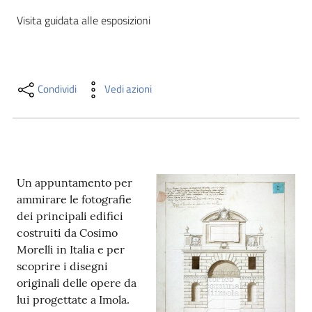
i
Visita guidata alle esposizioni
contenuti
Risorse
Condividi
Vedi azioni
online
Un appuntamento per
ammirare le fotografie
Casa
dei principali edifici
Piani
costruiti da Cosimo
Morelli in Italia e per
Archivio
scoprire i disegni
storico
originali delle opere da
lui progettate a Imola.
Decentrate