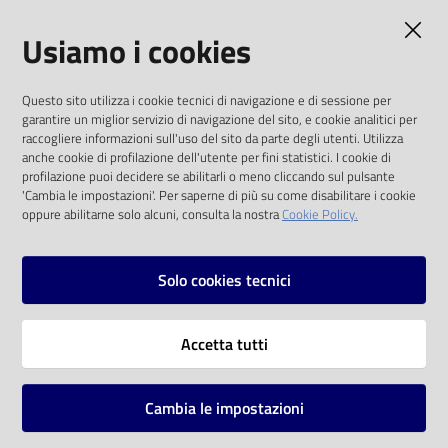
AMMINISTRAZIONE TRASPARENTE
Usiamo i cookies
I dati personali pubblicati sono riutilizzabili
Questo sito utilizza i cookie tecnici di navigazione e di sessione per
solo alle condizioni previste dalla direttiva
garantire un miglior servizio di navigazione del sito, e cookie analitici per
comunitaria 2003/98/CE e dal d.lgs. 36/2006
raccogliere informazioni sull'uso del sito da parte degli utenti. Utilizza
anche cookie di profilazione dell'utente per fini statistici. I cookie di
SOCIAL
profilazione puoi decidere se abilitarli o meno cliccando sul pulsante
'Cambia le impostazioni'. Per saperne di più su come disabilitare i cookie
oppure abilitarne solo alcuni, consulta la nostra
Cookie Policy.
Facebook
Youtube
Instagram
Solo cookies tecnici
Vai alla pagina
Accetta tutti
Privacy
Note legali
Cambia le impostazioni
Mappa del sito