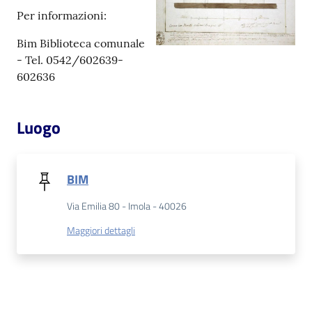
Per informazioni:
Patto
Bim Biblioteca comunale
per
- Tel. 0542/602639-
la
602636
lettura
Luogo
Seguici
su
BIM
Via Emilia 80 - Imola - 40026
Maggiori dettagli