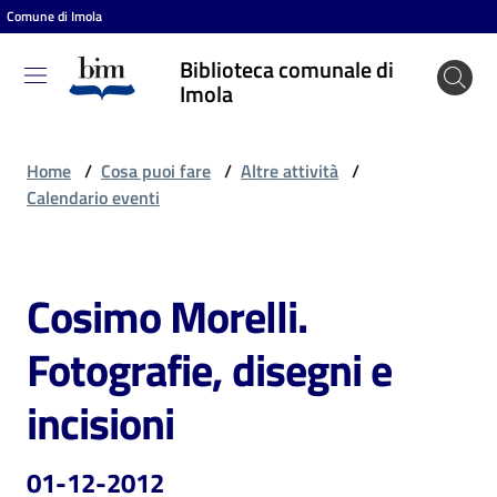
Comune di Imola
Vai al contenuto
Vai alla navigazione
Vai al footer
Biblioteca comunale di
Biblioteca
Imola
comunale
di Imola
Home
/
Cosa puoi fare
/
Altre attività
/
Calendario eventi
Entra
Cosimo Morelli.
Salta al contenuto
Cosa
Fotografie, disegni e
puoi
fare
incisioni
01-12-2012
Scopri