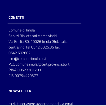
CONTATTI
Comune di Imola
Servizi Bibliotecari e archivistici
Via Emilia 80, 40026 Imola (Bo), Italia
centralino: tel 0542.6026.36 fax
0542.602602
bim@comune.imola.bo.it
PEC
comune.imola@cert.provincia.bo.it
P.IVA 00523381200
C.F. 00794470377
NEWSLETTER
Iscriviti per avere aggiornamenti via email