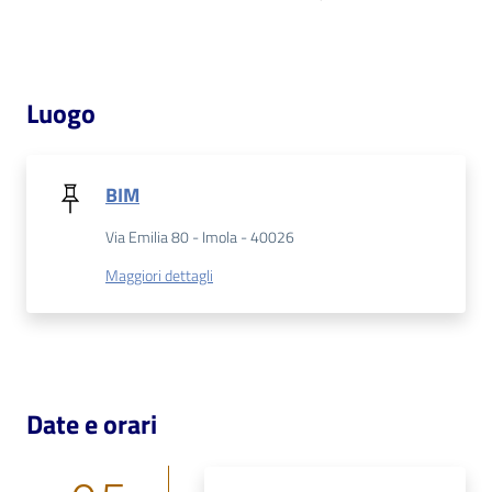
Patto
per
Luogo
la
lettura
BIM
Seguici
Via Emilia 80 - Imola - 40026
su
Maggiori dettagli
Date e orari