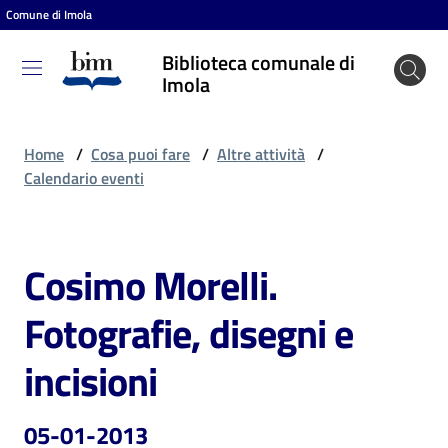
Comune di Imola
Vai al contenuto
Vai alla navigazione
Vai al footer
Biblioteca comunale di
Biblioteca
Imola
comunale
di Imola
Home
/
Cosa puoi fare
/
Altre attività
/
Calendario eventi
Entra
Cosimo Morelli.
Salta al contenuto
Cosa
Fotografie, disegni e
puoi
fare
incisioni
05-01-2013
Scopri