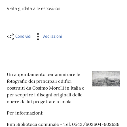
i
Visita guidata alle esposizioni
contenuti
Risorse
Condividi
Vedi azioni
online
Un appuntamento per ammirare le
fotografie dei principali edifici
Casa
costruiti da Cosimo Morelli in Italia e
Piani
per scoprire i disegni originali delle
opere da lui progettate a Imola.
Archivio
storico
Per informazioni:
Bim Biblioteca comunale - Tel. 0542/602604-602636
Decentrate