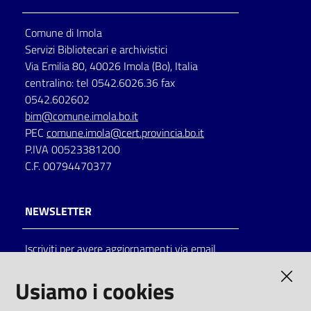
Comune di Imola
Servizi Bibliotecari e archivistici
Via Emilia 80, 40026 Imola (Bo), Italia
centralino: tel 0542.6026.36 fax
0542.602602
bim@comune.imola.bo.it
PEC
comune.imola@cert.provincia.bo.it
P.IVA 00523381200
C.F. 00794470377
NEWSLETTER
Iscriviti per avere aggiornamenti via email
AMMINISTRAZIONE TRASPARENTE
Usiamo i cookies