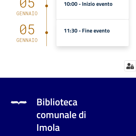
05
10:00 -
Inizio evento
Catalogo
GENNAIO
on line
05
11:30 -
Fine evento
Eventi
GENNAIO
Chiedi al
bibliotecario
Avvisi
Orari
Biblioteca
comunale di
Imola