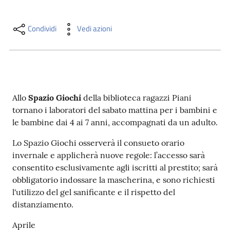
i
contenuti
Condividi
Vedi azioni
Risorse
online
Allo
Spazio Giochi
della biblioteca ragazzi Piani
tornano i laboratori del sabato mattina per i bambini e
le bambine dai 4 ai 7 anni, accompagnati da un adulto.
Lo Spazio Giochi osserverà il consueto orario
Casa
invernale e applicherà nuove regole: l’accesso sarà
Piani
consentito esclusivamente agli iscritti al prestito; sarà
obbligatorio indossare la mascherina, e sono richiesti
Archivio
l'utilizzo del gel sanificante e il rispetto del
storico
distanziamento.
Aprile
Decentrate