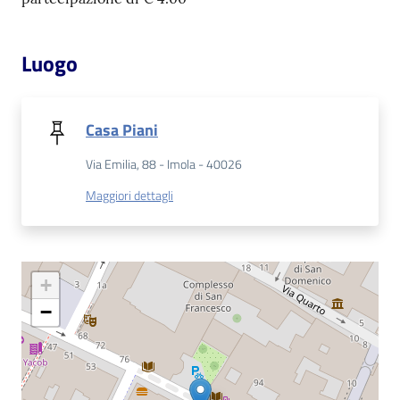
Catalogo
on line
Luogo
Eventi
Casa Piani
Chiedi al
bibliotecario
Via Emilia, 88 - Imola - 40026
Maggiori dettagli
Avvisi
Orari
+
−