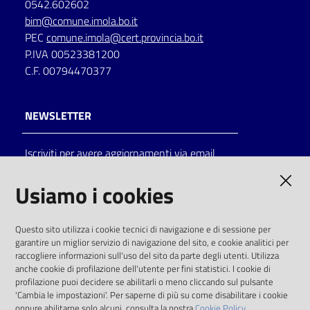
0542.602602
bim@comune.imola.bo.it
PEC
comune.imola@cert.provincia.bo.it
P.IVA 00523381200
C.F. 00794470377
NEWSLETTER
Iscriviti per avere aggiornamenti via email
AMMINISTRAZIONE TRASPARENTE
Usiamo i cookies
I dati personali pubblicati sono riutilizzabili
Questo sito utilizza i cookie tecnici di navigazione e di sessione per
solo alle condizioni previste dalla direttiva
garantire un miglior servizio di navigazione del sito, e cookie analitici per
comunitaria 2003/98/CE e dal d.lgs. 36/2006
raccogliere informazioni sull'uso del sito da parte degli utenti. Utilizza
anche cookie di profilazione dell'utente per fini statistici. I cookie di
SOCIAL
profilazione puoi decidere se abilitarli o meno cliccando sul pulsante
'Cambia le impostazioni'. Per saperne di più su come disabilitare i cookie
oppure abilitarne solo alcuni, consulta la nostra
Cookie Policy.