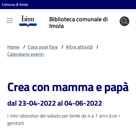
Comune di Imola
Vai al contenuto
Vai alla navigazione
Vai al footer
Biblioteca comunale di
Biblioteca
Imola
comunale
di Imola
Home
/
Cosa puoi fare
/
Altre attività
/
Calendario eventi
Entra
Crea con mamma e papà
Salta al contenuto
Cosa
puoi
dal 23-04-2022 al 04-06-2022
fare
I mini laboratori del sabato per bimbi da 4 a 7 anni (con i 
genitori)
Scopri