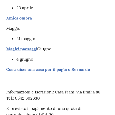
23 aprile
Patto
Amica ombra
per
la
Maggio
lettura
21 maggio
Magici paesaggi
Giugno
Seguici
4 giugno
su
Costruisci una casa per il paguro Bernardo
Informazioni e iscrizioni: Casa Piani, via Emilia 88,
Tel.: 0542.602630
E’ previsto il pagamento di una quota di
partecipazione di € 4.00