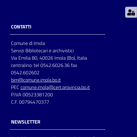
Patto
per
CONTATTI
la
lettura
Comune di Imola
Servizi Bibliotecari e archivistici
Via Emilia 80, 40026 Imola (Bo), Italia
Seguici
centralino: tel 0542.6026.36 fax
su
0542.602602
bim@comune.imola.bo.it
PEC
comune.imola@cert.provincia.bo.it
P.IVA 00523381200
C.F. 00794470377
NEWSLETTER