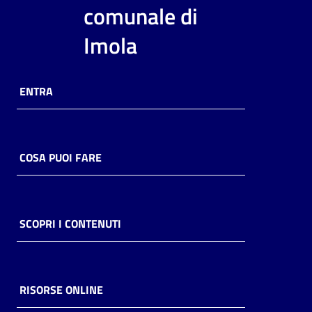
i
comunale di
contenuti
Imola
Risorse
ENTRA
online
COSA PUOI FARE
Casa
Piani
SCOPRI I CONTENUTI
Archivio
storico
RISORSE ONLINE
Decentrate