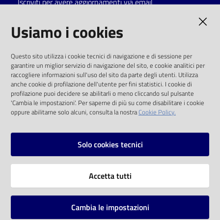
Iscriviti per avere aggiornamenti via email
Catalogo
AMMINISTRAZIONE TRASPARENTE
Usiamo i cookies
on line
I dati personali pubblicati sono riutilizzabili
Eventi
Questo sito utilizza i cookie tecnici di navigazione e di sessione per
solo alle condizioni previste dalla direttiva
garantire un miglior servizio di navigazione del sito, e cookie analitici per
comunitaria 2003/98/CE e dal d.lgs. 36/2006
raccogliere informazioni sull'uso del sito da parte degli utenti. Utilizza
Chiedi al
anche cookie di profilazione dell'utente per fini statistici. I cookie di
bibliotecario
SOCIAL
profilazione puoi decidere se abilitarli o meno cliccando sul pulsante
'Cambia le impostazioni'. Per saperne di più su come disabilitare i cookie
oppure abilitarne solo alcuni, consulta la nostra
Cookie Policy.
Avvisi
Facebook
Youtube
Instagram
Orari
Solo cookies tecnici
Vai alla pagina
Accetta tutti
Privacy
Note legali
Cambia le impostazioni