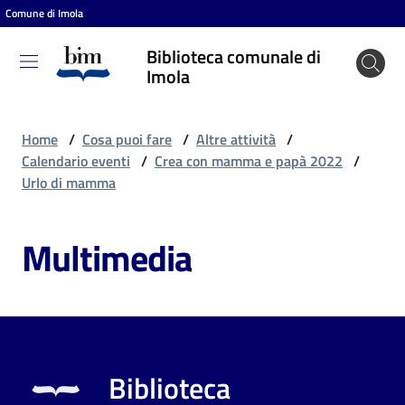
Comune di Imola
Vai al contenuto
Vai alla navigazione
Vai al footer
Biblioteca comunale di
Biblioteca
Imola
comunale
di Imola
Home
/
Cosa puoi fare
/
Altre attività
/
Calendario eventi
/
Crea con mamma e papà 2022
/
Urlo di mamma
Entra
Multimedia
Cosa
puoi
fare
Biblioteca
Scopri