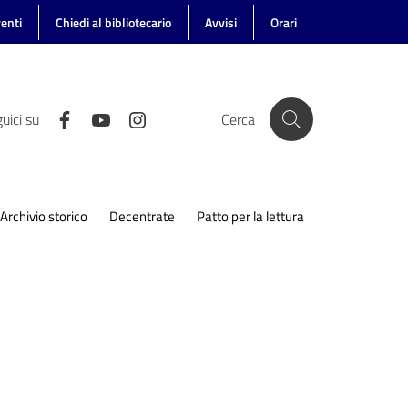
enti
Chiedi al bibliotecario
Avvisi
Orari
uici su
Cerca
Archivio storico
Decentrate
Patto per la lettura