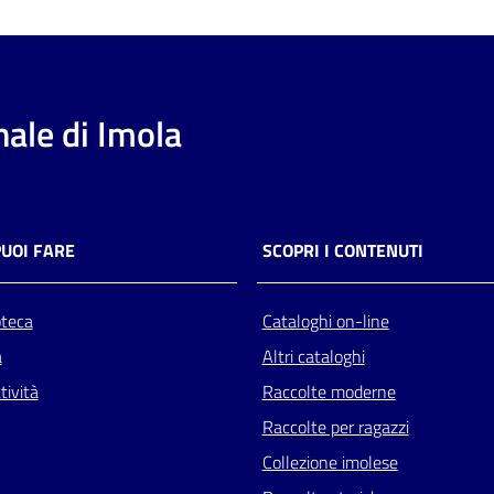
ale di Imola
PUOI FARE
SCOPRI I CONTENUTI
oteca
Cataloghi on-line
a
Altri cataloghi
tività
Raccolte moderne
Raccolte per ragazzi
Collezione imolese