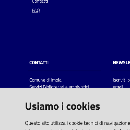
Contatti
FAQ
CONTATTI
NEWSLE
Comune di Imola
Iscriviti
Servizi Bibliotecari e archivistici
email
Via Emilia 80, 40026 Imola (Bo),
Italia
Usiamo i cookies
centralino: tel 0542.6026.36 fax
0542.602602
bim@comune.imola.bo.it
Questo sito utilizza i cookie tecnici di navigazione
PEC