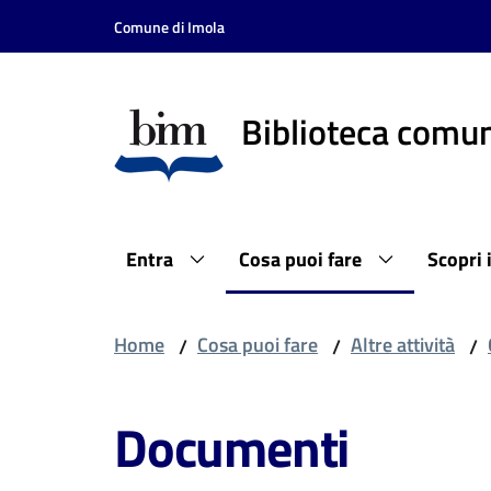
Vai al contenuto
Vai alla navigazione
Vai al footer
Comune di Imola
Biblioteca comun
Entra
Cosa puoi fare
Scopri 
Home
Cosa puoi fare
Altre attività
/
/
/
Documenti