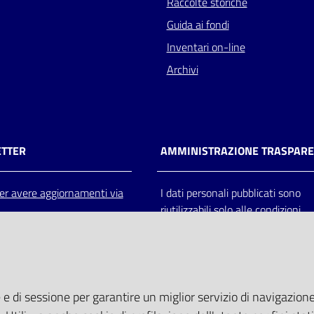
Raccolte storiche
Guida ai fondi
Inventari on-line
Archivi
TTER
AMMINISTRAZIONE TRASPAR
 per avere aggiornamenti via
I dati personali pubblicati sono
riutilizzabili solo alle condizioni
previste dalla direttiva comunitar
2003/98/CE e dal d.lgs. 36/200
 e di sessione per garantire un miglior servizio di navigazione 