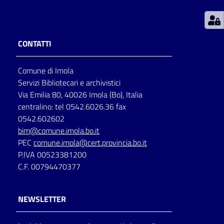
Patto
per
CONTATTI
la
lettura
Comune di Imola
Servizi Bibliotecari e archivistici
Via Emilia 80, 40026 Imola (Bo), Italia
Seguici
centralino: tel 0542.6026.36 fax
su
0542.602602
bim@comune.imola.bo.it
PEC
comune.imola@cert.provincia.bo.it
P.IVA 00523381200
C.F. 00794470377
NEWSLETTER