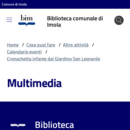
Comune di Imola
Vai al contenuto
Vai alla navigazione
Vai al footer
Biblioteca comunale di
Biblioteca
Imola
comunale
di Imola
Home
/
Cosa puoi fare
/
Altre attività
/
Calendario eventi
/
Cronachetta infame dal Giardino San Leonardo
Entra
Multimedia
Cosa
puoi
fare
Biblioteca
Scopri