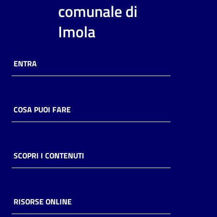
i
comunale di
contenuti
Imola
Risorse
ENTRA
online
COSA PUOI FARE
Casa
Piani
SCOPRI I CONTENUTI
Archivio
storico
RISORSE ONLINE
Decentrate