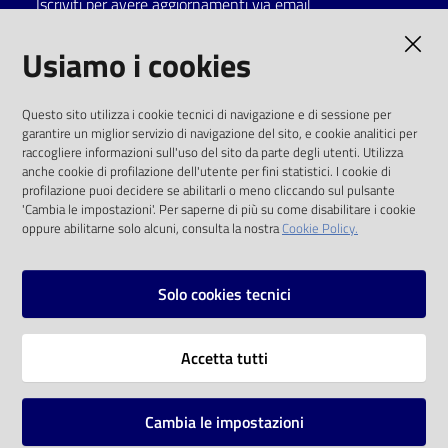
Iscriviti per avere aggiornamenti via email
Catalogo
AMMINISTRAZIONE TRASPARENTE
Usiamo i cookies
on line
I dati personali pubblicati sono riutilizzabili
Eventi
Questo sito utilizza i cookie tecnici di navigazione e di sessione per
solo alle condizioni previste dalla direttiva
garantire un miglior servizio di navigazione del sito, e cookie analitici per
comunitaria 2003/98/CE e dal d.lgs. 36/2006
raccogliere informazioni sull'uso del sito da parte degli utenti. Utilizza
Chiedi al
anche cookie di profilazione dell'utente per fini statistici. I cookie di
bibliotecario
SOCIAL
profilazione puoi decidere se abilitarli o meno cliccando sul pulsante
'Cambia le impostazioni'. Per saperne di più su come disabilitare i cookie
oppure abilitarne solo alcuni, consulta la nostra
Cookie Policy.
Avvisi
Facebook
Youtube
Instagram
Orari
Solo cookies tecnici
Vai alla pagina
Accetta tutti
Privacy
Note legali
Cambia le impostazioni