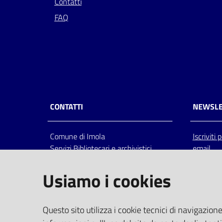
Contatti
FAQ
CONTATTI
NEWSLE
Comune di Imola
Iscriviti
Servizi Bibliotecari e archivistici
email
Via Emilia 80, 40026 Imola (Bo),
Italia
Usiamo i cookies
centralino: tel 0542.6026.36 fax
0542.602602
bim@comune.imola.bo.it
Questo sito utilizza i cookie tecnici di navigazione
PEC