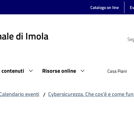
Catalogo on line
Ev
ale di Imola
Seg
i contenuti
Risorse online
Casa Piani
Calendario eventi
Cybersicurezza. Che cos’è e come fun
/