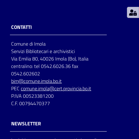
Patto
per
CONTATTI
la
lettura
Comune di Imola
Servizi Bibliotecari e archivistici
Via Emilia 80, 40026 Imola (Bo), Italia
Seguici
centralino: tel 0542.6026.36 fax
su
0542.602602
bim@comune.imola.bo.it
PEC
comune.imola@cert.provincia.bo.it
P.IVA 00523381200
C.F. 00794470377
NEWSLETTER