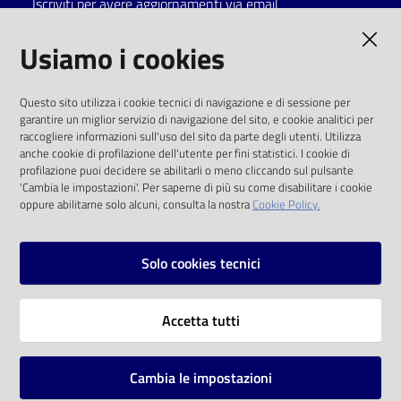
Iscriviti per avere aggiornamenti via email
Catalogo
AMMINISTRAZIONE TRASPARENTE
Usiamo i cookies
on line
I dati personali pubblicati sono riutilizzabili
Eventi
Questo sito utilizza i cookie tecnici di navigazione e di sessione per
solo alle condizioni previste dalla direttiva
garantire un miglior servizio di navigazione del sito, e cookie analitici per
comunitaria 2003/98/CE e dal d.lgs. 36/2006
raccogliere informazioni sull'uso del sito da parte degli utenti. Utilizza
Chiedi al
anche cookie di profilazione dell'utente per fini statistici. I cookie di
bibliotecario
SOCIAL
profilazione puoi decidere se abilitarli o meno cliccando sul pulsante
'Cambia le impostazioni'. Per saperne di più su come disabilitare i cookie
oppure abilitarne solo alcuni, consulta la nostra
Cookie Policy.
Avvisi
Facebook
Youtube
Instagram
Orari
Solo cookies tecnici
Vai alla pagina
Accetta tutti
Privacy
Note legali
Cambia le impostazioni