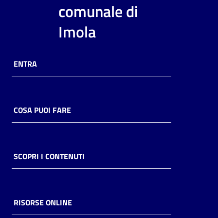
i
comunale di
contenuti
Imola
Risorse
ENTRA
online
COSA PUOI FARE
Casa
Piani
SCOPRI I CONTENUTI
Archivio
storico
RISORSE ONLINE
Decentrate