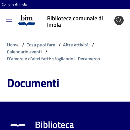
Comune di Imola
Vai al contenuto
Vai alla navigazione
Vai al footer
Biblioteca comunale di
Biblioteca
Imola
comunale
di Imola
Home
/
Cosa puoi fare
/
Altre attività
/
Calendario eventi
/
D’amore e d’altri fatti: sfogliando il Decameron
Entra
Documenti
Cosa
puoi
fare
Biblioteca
Scopri