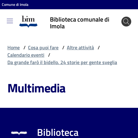
Comune di Imola
Vai al contenuto
Vai alla navigazione
Vai al footer
Biblioteca comunale di
Biblioteca
Imola
comunale
di Imola
Home
/
Cosa puoi fare
/
Altre attività
/
Calendario eventi
/
Da grande farò il bidello. 24 storie per gente sveglia
Entra
Multimedia
Cosa
puoi
fare
Biblioteca
Scopri