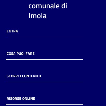
i
comunale di
contenuti
Imola
Risorse
ENTRA
online
COSA PUOI FARE
Casa
Piani
SCOPRI I CONTENUTI
Archivio
storico
RISORSE ONLINE
Decentrate