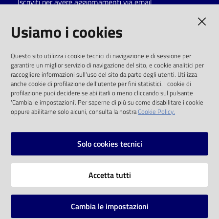
Iscriviti per avere aggiornamenti via email
Catalogo
AMMINISTRAZIONE TRASPARENTE
Usiamo i cookies
on line
I dati personali pubblicati sono riutilizzabili
Eventi
Questo sito utilizza i cookie tecnici di navigazione e di sessione per
solo alle condizioni previste dalla direttiva
garantire un miglior servizio di navigazione del sito, e cookie analitici per
comunitaria 2003/98/CE e dal d.lgs. 36/2006
raccogliere informazioni sull'uso del sito da parte degli utenti. Utilizza
Chiedi al
anche cookie di profilazione dell'utente per fini statistici. I cookie di
bibliotecario
SOCIAL
profilazione puoi decidere se abilitarli o meno cliccando sul pulsante
'Cambia le impostazioni'. Per saperne di più su come disabilitare i cookie
oppure abilitarne solo alcuni, consulta la nostra
Cookie Policy.
Avvisi
Facebook
Youtube
Instagram
Orari
Solo cookies tecnici
Vai alla pagina
Accetta tutti
Privacy
Note legali
Cambia le impostazioni