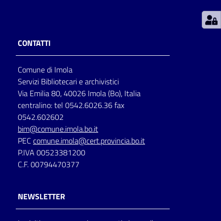
Patto
per
CONTATTI
la
lettura
Comune di Imola
Servizi Bibliotecari e archivistici
Via Emilia 80, 40026 Imola (Bo), Italia
Seguici
centralino: tel 0542.6026.36 fax
su
0542.602602
bim@comune.imola.bo.it
PEC
comune.imola@cert.provincia.bo.it
P.IVA 00523381200
C.F. 00794470377
NEWSLETTER