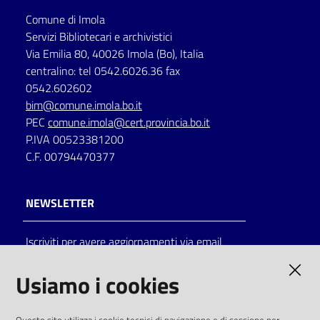
Comune di Imola
Servizi Bibliotecari e archivistici
Via Emilia 80, 40026 Imola (Bo), Italia
centralino: tel 0542.6026.36 fax
0542.602602
bim@comune.imola.bo.it
PEC
comune.imola@cert.provincia.bo.it
P.IVA 00523381200
C.F. 00794470377
NEWSLETTER
Iscriviti per avere aggiornamenti via email
AMMINISTRAZIONE TRASPARENTE
Usiamo i cookies
I dati personali pubblicati sono riutilizzabili