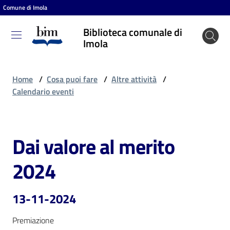
Comune di Imola
Vai al contenuto
Vai alla navigazione
Vai al footer
Biblioteca comunale di
Biblioteca
Imola
comunale
di Imola
Home
/
Cosa puoi fare
/
Altre attività
/
Calendario eventi
Entra
Dai valore al merito
Salta al contenuto
Cosa
2024
puoi
fare
13-11-2024
Premiazione
Scopri