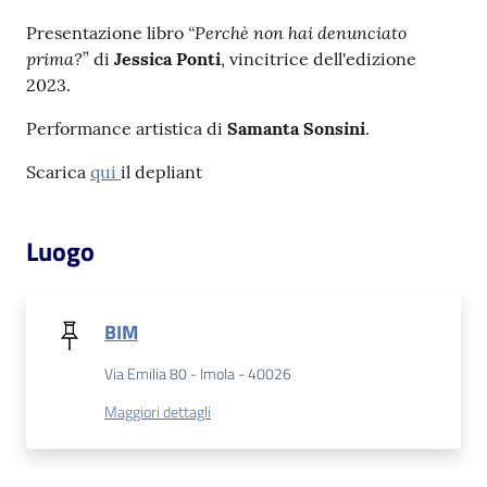
“Perchè non hai denunciato
Presentazione libro
Patto
prima?
” di
Jessica Ponti
, vincitrice dell'edizione
per
2023.
la
Performance artistica di
Samanta Sonsini
.
lettura
Scarica
qui
il depliant
Seguici
Luogo
su
BIM
Via Emilia 80 - Imola - 40026
Maggiori dettagli