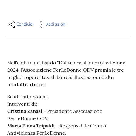
i
contenuti
Condividi
Vedi azioni
Risorse
online
Nell'ambito del bando "Dai valore al merito" edizione
2024, l’Associazione PerLeDonne ODV premia le tre
migliori opere, tesi di laurea, illustrazioni e altri
prodotti artistici.
Casa
Piani
Saluti istituzionali
Interventi di:
Archivio
Cristina Zanasi
- Presidente Associazione
storico
PerLeDonne ODV.
Maria Elena Tripaldi
- Responsabile Centro
Antiviolenza PerLeDonne.
Decentrate