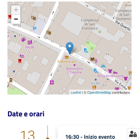
+
Catalogo
on line
−
Eventi
Chiedi al
bibliotecario
Avvisi
Orari
Leaflet
| ©
OpenStreetMap
contributors
Date e orari
13
16:30 -
Inizio evento