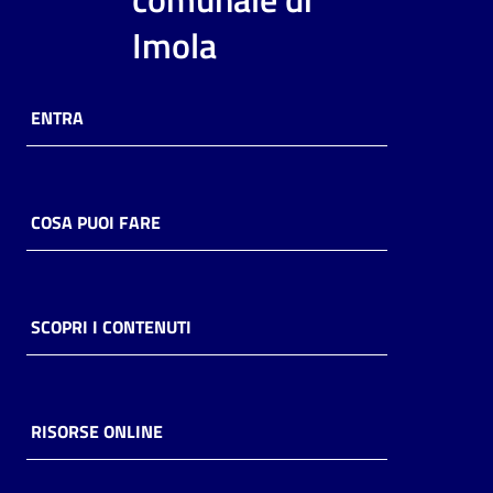
i
Imola
contenuti
ENTRA
Risorse
online
COSA PUOI FARE
Casa
SCOPRI I CONTENUTI
Piani
Archivio
storico
RISORSE ONLINE
Decentrate