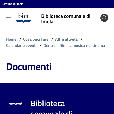
Comune di Imola
Vai al contenuto
Vai alla navigazione
Vai al footer
Biblioteca comunale di
Biblioteca
Imola
comunale
di Imola
Home
/
Cosa puoi fare
/
Altre attività
/
Calendario eventi
/
Dentro il film: la musica nel cinema
Entra
Documenti
Cosa
puoi
fare
Biblioteca
Scopri
comunale di