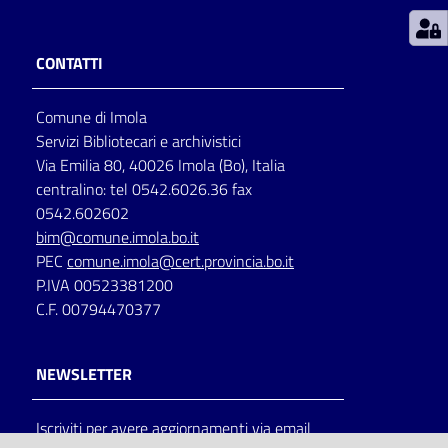
Patto
CONTATTI
per
la
Comune di Imola
lettura
Servizi Bibliotecari e archivistici
Via Emilia 80, 40026 Imola (Bo), Italia
centralino: tel 0542.6026.36 fax
Seguici
0542.602602
su
bim@comune.imola.bo.it
PEC
comune.imola@cert.provincia.bo.it
P.IVA 00523381200
C.F. 00794470377
NEWSLETTER
Iscriviti per avere aggiornamenti via email