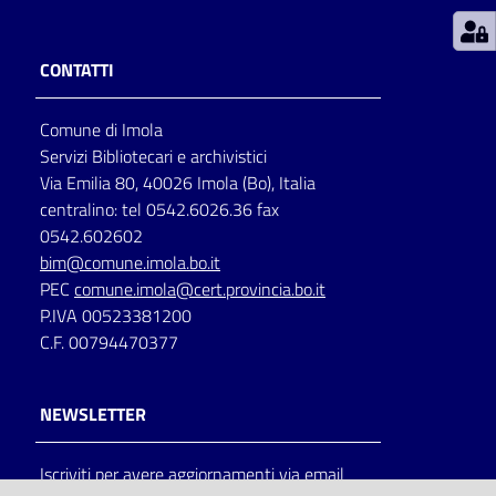
Patto
CONTATTI
per
la
Comune di Imola
lettura
Servizi Bibliotecari e archivistici
Via Emilia 80, 40026 Imola (Bo), Italia
centralino: tel 0542.6026.36 fax
Seguici
0542.602602
su
bim@comune.imola.bo.it
PEC
comune.imola@cert.provincia.bo.it
P.IVA 00523381200
C.F. 00794470377
NEWSLETTER
Iscriviti per avere aggiornamenti via email