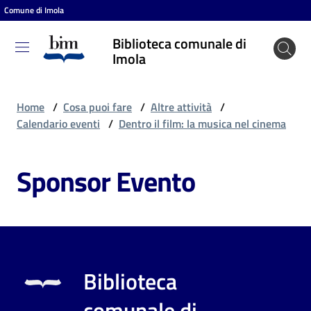
Comune di Imola
Vai al contenuto
Vai alla navigazione
Vai al footer
Biblioteca comunale di
Biblioteca
Imola
comunale
di Imola
Home
/
Cosa puoi fare
/
Altre attività
/
Calendario eventi
/
Dentro il film: la musica nel cinema
Entra
Sponsor Evento
Cosa
puoi
fare
Biblioteca
Scopri
comunale di