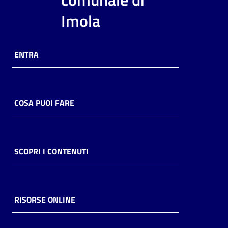
i
Imola
contenuti
ENTRA
Risorse
online
COSA PUOI FARE
Casa
SCOPRI I CONTENUTI
Piani
Archivio
storico
RISORSE ONLINE
Decentrate