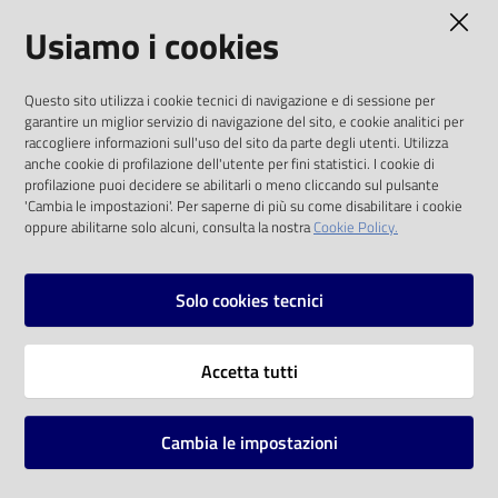
AMMINISTRAZIONE TRASPARENTE
Usiamo i cookies
Catalogo
on line
I dati personali pubblicati sono riutilizzabili
Questo sito utilizza i cookie tecnici di navigazione e di sessione per
solo alle condizioni previste dalla direttiva
Eventi
garantire un miglior servizio di navigazione del sito, e cookie analitici per
comunitaria 2003/98/CE e dal d.lgs. 36/2006
raccogliere informazioni sull'uso del sito da parte degli utenti. Utilizza
anche cookie di profilazione dell'utente per fini statistici. I cookie di
Chiedi al
SOCIAL
profilazione puoi decidere se abilitarli o meno cliccando sul pulsante
bibliotecario
'Cambia le impostazioni'. Per saperne di più su come disabilitare i cookie
oppure abilitarne solo alcuni, consulta la nostra
Cookie Policy.
Facebook
Youtube
Instagram
Avvisi
Solo cookies tecnici
Orari
Vai alla pagina
Accetta tutti
Privacy
Note legali
Cambia le impostazioni
Mappa del sito