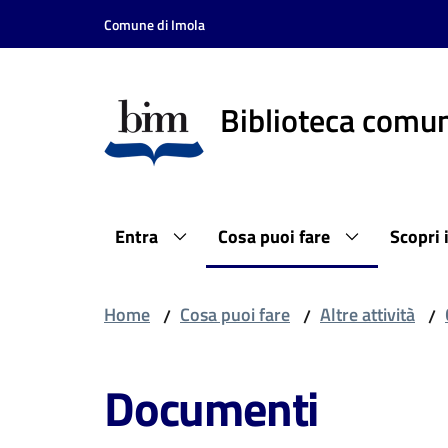
Vai al contenuto
Vai alla navigazione
Vai al footer
Comune di Imola
Biblioteca comun
Entra
Cosa puoi fare
Scopri 
Home
Cosa puoi fare
Altre attività
/
/
/
Documenti