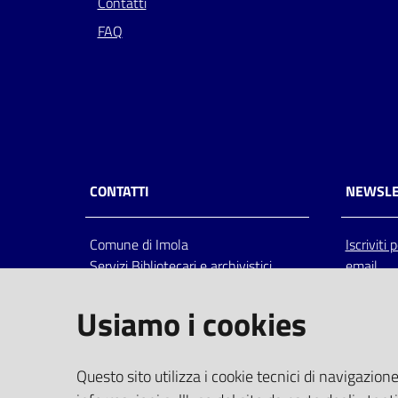
Contatti
FAQ
CONTATTI
NEWSLE
Comune di Imola
Iscriviti
Servizi Bibliotecari e archivistici
email
Via Emilia 80, 40026 Imola (Bo),
Italia
Usiamo i cookies
centralino: tel 0542.6026.36 fax
0542.602602
bim@comune.imola.bo.it
Questo sito utilizza i cookie tecnici di navigazione
PEC