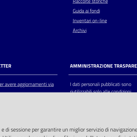
Raccolte storiche
Guida ai fondi
Inventari on-line
Archivi
TTER
AMMINISTRAZIONE TRASPAR
 per avere aggiornamenti via
I dati personali pubblicati sono
riutilizzabili solo alle condizioni
previste dalla direttiva comunitar
2003/98/CE e dal d.lgs. 36/200
 e di sessione per garantire un miglior servizio di navigazione 