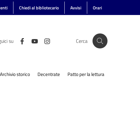
enti
Chiedi al bibliotecario
Avvisi
Orari
uici su
Cerca
Archivio storico
Decentrate
Patto per la lettura