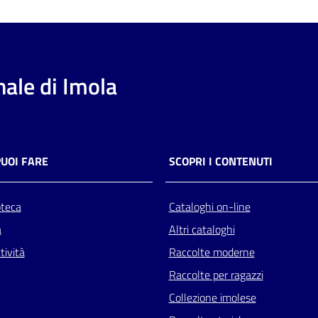
ale di Imola
PUOI FARE
SCOPRI I CONTENUTI
oteca
Cataloghi on-line
a
Altri cataloghi
tività
Raccolte moderne
Raccolte per ragazzi
Collezione imolese