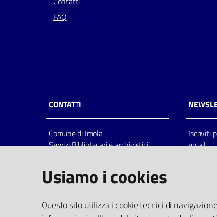
Contatti
FAQ
CONTATTI
NEWSLE
Comune di Imola
Iscriviti
Servizi Bibliotecari e archivistici
email
Via Emilia 80, 40026 Imola (Bo),
Italia
Usiamo i cookies
centralino: tel 0542.6026.36 fax
0542.602602
bim@comune.imola.bo.it
Questo sito utilizza i cookie tecnici di navigazione
PEC