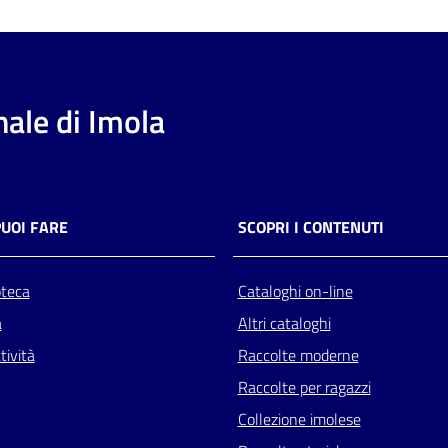
ale di Imola
PUOI FARE
SCOPRI I CONTENUTI
oteca
Cataloghi on-line
a
Altri cataloghi
tività
Raccolte moderne
Raccolte per ragazzi
Collezione imolese