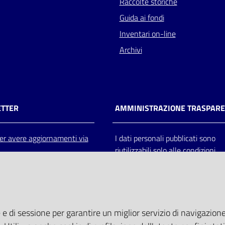
Raccolte storiche
Guida ai fondi
Inventari on-line
Archivi
TTER
AMMINISTRAZIONE TRASPAR
 per avere aggiornamenti via
I dati personali pubblicati sono
riutilizzabili solo alle condizioni
previste dalla direttiva comunitar
2003/98/CE e dal d.lgs. 36/200
 e di sessione per garantire un miglior servizio di navigazione 