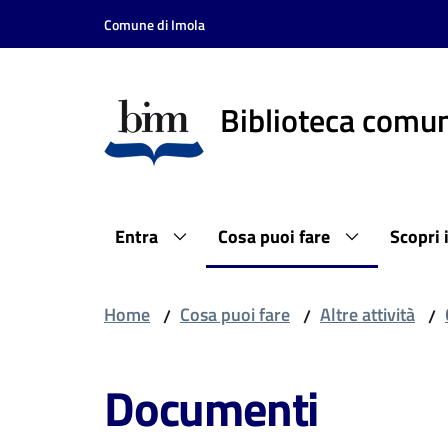
Vai al contenuto
Vai alla navigazione
Vai al footer
Comune di Imola
Biblioteca comun
Entra
Cosa puoi fare
Scopri 
Home
Cosa puoi fare
Altre attività
/
/
/
Documenti