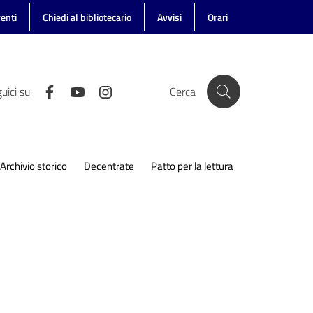
enti
Chiedi al bibliotecario
Avvisi
Orari
uici su
Cerca
Archivio storico
Decentrate
Patto per la lettura