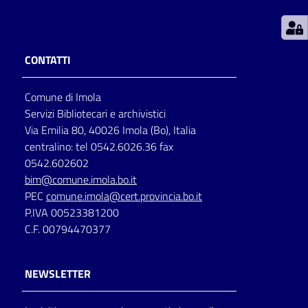
Patto
per
CONTATTI
la
lettura
Comune di Imola
Servizi Bibliotecari e archivistici
Via Emilia 80, 40026 Imola (Bo), Italia
Seguici
centralino: tel 0542.6026.36 fax
su
0542.602602
bim@comune.imola.bo.it
PEC
comune.imola@cert.provincia.bo.it
P.IVA 00523381200
C.F. 00794470377
NEWSLETTER