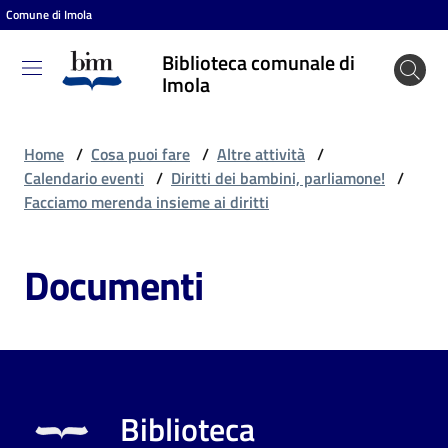
Comune di Imola
Vai al contenuto
Vai alla navigazione
Vai al footer
Biblioteca comunale di
Biblioteca
Imola
comunale
di Imola
Home
/
Cosa puoi fare
/
Altre attività
/
Calendario eventi
/
Diritti dei bambini, parliamone!
/
Facciamo merenda insieme ai diritti
Entra
Documenti
Cosa
puoi
fare
Biblioteca
Scopri