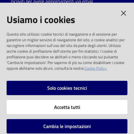
Iscriviti per avere aggiornamenti via email
Catalogo
AMMINISTRAZIONE TRASPARENTE
Usiamo i cookies
on line
I dati personali pubblicati sono riutilizzabili
Eventi
Questo sito utilizza i cookie tecnici di navigazione e di sessione per
solo alle condizioni previste dalla direttiva
garantire un miglior servizio di navigazione del sito, e cookie analitici per
comunitaria 2003/98/CE e dal d.lgs. 36/2006
raccogliere informazioni sull'uso del sito da parte degli utenti. Utilizza
Chiedi al
anche cookie di profilazione dell'utente per fini statistici. I cookie di
bibliotecario
SOCIAL
profilazione puoi decidere se abilitarli o meno cliccando sul pulsante
'Cambia le impostazioni'. Per saperne di più su come disabilitare i cookie
oppure abilitarne solo alcuni, consulta la nostra
Cookie Policy.
Avvisi
Facebook
Youtube
Instagram
Orari
Solo cookies tecnici
Vai alla pagina
Accetta tutti
Privacy
Note legali
Cambia le impostazioni