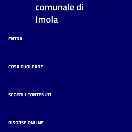
i
comunale di
contenuti
Imola
Risorse
ENTRA
online
COSA PUOI FARE
Casa
Piani
SCOPRI I CONTENUTI
Archivio
storico
RISORSE ONLINE
Decentrate